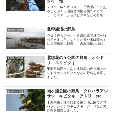
タキ 他
２０２３年１月３０日、千葉県柏市にあ
るこんぶくろ池自然博物公園でアカゲ
ラ、カケス、ジョウビタキなどの野鳥を
観察しました。
北印旛沼の野鳥
千葉県の探鳥地
昨日は曇天の中、千葉県の北印旛沼へ行
ってきました。なんとか雪や雨は降らず
に北印旛沼へ到着し、吉高揚排水場付近
から探鳥を開始。沼や湖の常連のオオバ
ン。今回も水面にはたくさんのオオバン
がいました。カイツブリはこの寒さの中
北総花の丘公園の野鳥 オシド
千葉県の探鳥地
でも元気に潜水中。北印旛...
リ ルリビタキ
千葉県印西市にある北総花の丘公園でオ
シドリやルリビタキなどの野鳥を観察し
ました。
袖ヶ浦公園の野鳥 クロハラアジ
千葉県の探鳥地
サシ キビタキ アトリ etc
千葉県袖ヶ浦市にある袖ヶ浦公園でクロ
ハラアジサシやキビタキ、アトリなどの
野鳥を観察しました。