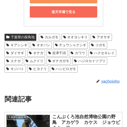
楽天市場で見る
千葉県の探鳥地
カルガモ
オオヨシキリ
アオサギ
キアシシギ
オオバン
チュウシャクシギ
コガモ
ダイサギ
オナガ
谷津干潟
カワウ
ハクセキレイ
エナガ
ムクドリ
オナガガモ
ハジロカイツブリ
キジバト
ヒヨドリ
ハシビロガモ
yachojoho
関連記事
こんぶくろ池自然博物公園の野
千葉県の探鳥地
鳥 アカゲラ カケス ジョウビ