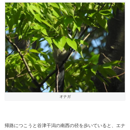
オナガ
帰路につこうと谷津干潟の南西の径を歩いていると、エナ