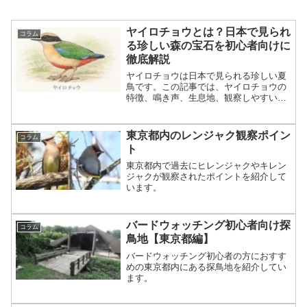
ヤイロチョウとは？日本で見られ
コラム
る珍しい森の宝石を初心者向けに
徹底解説
ヤイロチョウは日本で見られる珍しい夏
鳥です。この記事では、ヤイロチョウの
特徴、鳴き声、生息地、観察しやすい時
期、初心者が知っておきたい探し方とマ
ナーをわかりやすく解説します
東京都内のレンジャク観察ポイン
コラム
ト
東京都内で過去にヒレンジャクやキレン
ジャクが観察されたポイントを紹介して
います。
バードウォッチング初心者向け探
コラム
鳥地【東京都編】
バードウォッチング初心者の方におすす
めの東京都内にある探鳥地を紹介してい
ます。