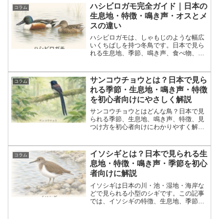
ハシビロガモ完全ガイド｜日本の
コラム
生息地・特徴・鳴き声・オスとメ
スの違い
ハシビロガモは、しゃもじのような幅広
いくちばしを持つ冬鳥です。日本で見ら
れる生息地、季節、鳴き声、食べ物、オ
ス・メス・エクリプスの違い、似たカモ
との見分け方、探し方を初心者向けに解
説します。
サンコウチョウとは？日本で見ら
コラム
れる季節・生息地・鳴き声・特徴
を初心者向けにやさしく解説
サンコウチョウとはどんな鳥？日本で見
られる季節、生息地、鳴き声、特徴、見
つけ方を初心者向けにわかりやすく解
説。都道府県名までの観察例や観察マナ
ーもまとめた完全ガイドです。
イソシギとは？日本で見られる生
コラム
息地・特徴・鳴き声・季節を初心
者向けに解説
イソシギは日本の川・池・湿地・海岸な
どで見られる小型のシギです。この記事
では、イソシギの特徴、生息地、季節、
鳴き声、食べ物、珍しい鳥なのか、初心
者向けの観察ポイントまでわかりやすく