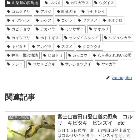
山梨県の探鳥地
ツバメ
カワガラス
ウグイス
コムクドリ
アオジ
吐竜の滝
キセキレイ
イワツバメ
カケス
コゲラ
ヤブサメ
ホオジロ
ガビチョウ
アカハラ
ミソサザイ
オオルリ
カイツブリ
ホトトギス
センダイムシクイ
シジュウカラ
キビタキ
アカゲラ
スズメ
クロツグミ
井富・飛沢溜池
ヒヨドリ
カッコウ
八ヶ岳ふれあい公園
メジロ
コサメビタキ
サンショウクイ
ヤマガラ
yachojoho
関連記事
富士山吉田口登山道の野鳥 コル
山梨県の探鳥地
リ キビタキ ビンズイ etc
５月１５日現在、富士山吉田口登山道で
はコルリやキビタキ、ビンズイなど、河