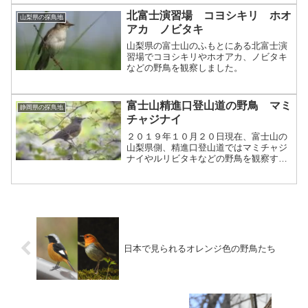
北富士演習場 コヨシキリ ホオ
山梨県の探鳥地
アカ ノビタキ
山梨県の富士山のふもとにある北富士演
習場でコヨシキリやホオアカ、ノビタキ
などの野鳥を観察しました。
富士山精進口登山道の野鳥 マミ
静岡県の探鳥地
チャジナイ
２０１９年１０月２０日現在、富士山の
山梨県側、精進口登山道ではマミチャジ
ナイやルリビタキなどの野鳥を観察する
ことができます。
日本で見られるオレンジ色の野鳥たち