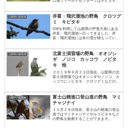
口湖フィールドセンターではキビタキや
センダイムシクイなどの野鳥を観察する
ことができます。
井富・飛沢溜池の野鳥 クロツグ
山梨県の探鳥地
ミ キビタキ
GWを利用して山梨県の甲斐大泉にある
井富・飛沢溜池へ行ってきました。井
富・飛沢溜池には冬の雪が積もっている
時期にしか行ったことがなかったので夏
鳥を目的に来るのは今回が初めてになり
ます。声は聞こえど姿が見えずの代表的
北富士演習場の野鳥 オオジシ
山梨県の探鳥地
な野鳥のウグイスですが今回...
ギ ノジコ カッコウ ノビタ
キ 他
２０１９年６月２３日現在、山梨県の北
富士演習場ではオオジシギやノジコ、カ
ッコウにノビタキ、クロツグミなどの野
鳥を観察することができます。
富士山精進口登山道の野鳥 マミ
山梨県の探鳥地
チャジナイ
１０月２８日現在、富士山の精進口登山
道ではマミチャジナイやルリビタキなど
の野鳥を観察することができます。