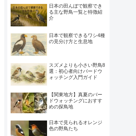
日本の田んぼで観察でき
る主な野鳥一覧と特徴紹
介
日本で観察できるワシ4種
の見分け方と生息地
スズメよりも小さい野鳥8
選：初心者向けバードウ
ォッチング入門ガイド
【関東地方】真夏のバー
ドウォッチングにおすす
めの探鳥地
日本で見られるオレンジ
色の野鳥たち