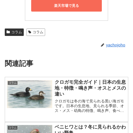
楽天市場で見る
コラム
コラム
yachojoho
関連記事
クロガモ完全ガイド｜日本の生息
コラム
地・特徴・鳴き声・オスとメスの
違い
クロガモは冬の海で見られる黒い海ガモ
です。日本の生息地、見られる季節、オ
ス・メス・幼鳥の特徴、鳴き声、食べ
物、潜水、探し方を初心者向けに詳しく
解説します。
ベニヒワとは？冬に見られるかわ
コラム
いい野鳥