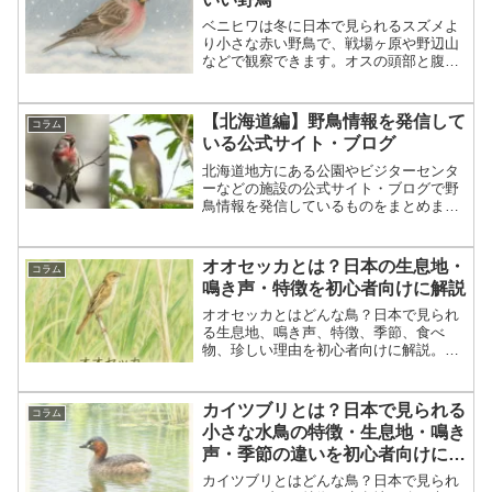
ベニヒワは冬に日本で見られるスズメよ
り小さな赤い野鳥で、戦場ヶ原や野辺山
などで観察できます。オスの頭部と腹部
が紅色なのが特徴。本記事ではベニヒワ
の見分け方や出現時期、生息地、観察ポ
イントを初心者にもわかりやすく解説し
【北海道編】野鳥情報を発信して
コラム
た情報満載の完全ガイドです。
いる公式サイト・ブログ
北海道地方にある公園やビジターセンタ
ーなどの施設の公式サイト・ブログで野
鳥情報を発信しているものをまとめまし
た。
オオセッカとは？日本の生息地・
コラム
鳴き声・特徴を初心者向けに解説
オオセッカとはどんな鳥？日本で見られ
る生息地、鳴き声、特徴、季節、食べ
物、珍しい理由を初心者向けに解説。湿
地にすむ希少な野鳥の観察ポイントと守
りたいマナーも紹介します。
カイツブリとは？日本で見られる
コラム
小さな水鳥の特徴・生息地・鳴き
声・季節の違いを初心者向けに解
説
カイツブリとはどんな鳥？日本で見られ