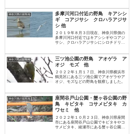
多摩川河口付近の野鳥 キアシシ
神奈川県の探鳥地
ギ コアジサシ クロハラアジサ
シ 他
２０１９年８月３日現在、神奈川県側の
多摩川河口付近ではキアシシギやコアジ
サシ、クロハラアジサシにシロチドリな
どの野鳥を観察することができます。
三ツ池公園の野鳥 アオゲラ ア
神奈川県の探鳥地
オジ モズ 他
２０２２年１月１７日、神奈川県横浜市
鶴見区にある三ツ池公園でアオゲラやア
オジ、モズなどの野鳥を観察しました。
座間谷戸山公園・蟹ヶ谷公園の野
神奈川県の探鳥地
鳥 キビタキ コサメビタキ カ
ワセミ 他
２０２２年１０月２３日、神奈川県座間
市にある座間谷戸山公園でキビタキやコ
サメビタキ、綾瀬市にある蟹ヶ谷公園で
カワセミなどの野鳥を観察しました。