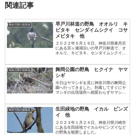
関連記事
早戸川林道の野鳥 オオルリ キ
神奈川県の探鳥地
ビタキ センダイムシクイ コサ
メビタキ 他
２０２２年５月１９日、神奈川県東丹沢
にある宮ヶ瀬湖沿いの早戸川林道で、オ
オルリ、キビタキ、センダイムシクイ、
コサメビタキなどの野鳥を観察しまし
た。
舞岡公園の野鳥 ヒクイナ ヤマ
神奈川県の探鳥地
シギ
今日はヤマシギを見に神奈川県の舞岡公
園へ行ってきました。到着してすぐにヤ
マシギの出現場所へ相変わらずヤマシギ
の保護色と相性抜群の景色です。双眼鏡
で一通り探して何とかヤマシギを発見。
保護色でかなりわかりづらいですが写真
生田緑地の野鳥 イカル ビンズ
神奈川県の探鳥地
の真ん中にいます。じっと...
イ 他
２０２３年１月２４日、神奈川県川崎市
にある生田緑地でイカルやビンズイなど
の野鳥を観察しました。