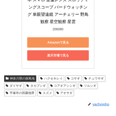
ングスコープ バードウォッチン
グ 単眼望遠鏡 アーチェリー 野鳥
観察 星空観察 星雲
206080
Amazonで見る
楽天市場で見る
神奈川県の探鳥地
ハクセキレイ
コサギ
チュウサギ
ダイサギ
タカブシギ
コアオアシシギ
ツルシギ
平塚市の田園地帯
スズメ
アオサギ
yachojoho