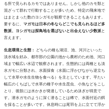
る所で見られるカモではありません。しかし他のカモ類と
混ざって群れで行動することが多いため、特定の飛来地で
はまとまった数のヨシガモが観察できることもあります。
要するに、
マガモは日本の冬ならどこでも見られるほど多
数派、ヨシガモは探鳥地を選ばないと出会えない少数派
と
言えます。
生息環境と生態：
どちらの種も湖沼、池、河川といった
淡水域を好み、都市部の公園の池から農村のため池、河口
域まで幅広い水辺で観察されます。生態的には両種とも淡
水ガモに分類され、水面採食（水面に浮かびながら逆立ち
して水草や水生生物を食べる）を主としています。平たい
幅広のくちばしで水草の種子や水生昆虫、小魚などをこし
とり、後肢には水かきが発達しているため泳ぎが得意で
す。潜水ガモのように深く潜ることは稀で、水面付近の餌
を採ることが多いです。休息時には尾羽を上に立てて浮か