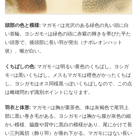
頭部の色と模様:
マガモ♂は光沢のある緑色の丸い頭に白
い首輪。ヨシガモ♂は緑色の頭に赤紫の輝きを帯びた平た
い頭形で、後頭部に長い羽が突出（ナポレオンハット
状）、喉が白い。
くちばしの色:
マガモ♂は明るい黄色のくちばし。ヨシガ
モ♂は黒いくちばし。メスもマガモは橙色がかったくちば
し、ヨシガモはオス同様黒っぽいくちばしなので、この点
は雌雄問わず識別ポイントになります。
羽衣と体形:
マガモ♂は胸が栗茶色、体は灰褐色で尾羽上
部に黒い巻き毛がある。ヨシガモ♂は胸から腹が灰色の細
かい模様、脇腹や背中に黒白の模様があり、尾にかけて長
い三列風切（飾り羽）が垂れ下がる。マガモにはない長い