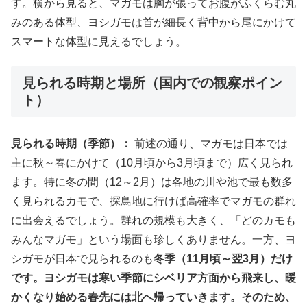
す。横から見ると、マガモは胸が張ってお腹がふくらむ丸
みのある体型、ヨシガモは首が細長く背中から尾にかけて
スマートな体型に見えるでしょう。
見られる時期と場所（国内での観察ポイン
ト）
見られる時期（季節）：
前述の通り、マガモは日本では
主に秋～春にかけて（10月頃から3月頃まで）広く見られ
ます。特に冬の間（12～2月）は各地の川や池で最も数多
く見られるカモで、探鳥地に行けば高確率でマガモの群れ
に出会えるでしょう。群れの規模も大きく、「どのカモも
みんなマガモ」という場面も珍しくありません。一方、ヨ
シガモが日本で見られるのも
冬季（11月頃～翌3月）だけ
です。ヨシガモは寒い季節にシベリア方面から飛来し、暖
かくなり始める春先には北へ帰っていきます。そのため、