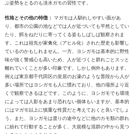
ぶ姿勢をとるのも淡水ガモの習性です。
性格とその他の特徴：
マガモは人馴れしやすい面があ
り、都市の公園の池などでは人が近づいても平然としてい
たり、餌をねだりに寄ってくる姿もしばしば観察されま
す。これは祖先が家禽化（アヒル化）された歴史も影響し
ているのかもしれません。一方、ヨシガモは基本的に野性
味が強く警戒心も高いため、人が近づくと群れごとスッと
離れていくことが多い印象です。しかし例外もあります。
例えば東京都千代田区の皇居のお濠のような普段から人が
多い場所ではヨシガモも人に慣れており、他の場所より近
くで観察できるほどです。このように、ヨシガモでも環境
によっては人影をあまり恐れない個体もいますが、基本的
にはマガモ以上に慎重な性質だと考えておくと良いでしょ
う。また、ヨシガモは渡りの途中などに他のカモ類の群れ
に紛れて行動することが多く、大規模な混群の中から見つ