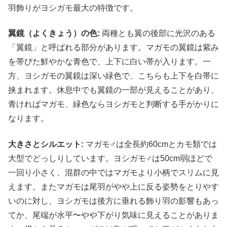
羽飾りがヨシガモ最大の特徴です。
翼鏡（よくきょう）の色:
両種とも翼の後部に光沢のある
「翼鏡」と呼ばれる部分があります。マガモの翼鏡は紫み
を帯びた鮮やかな青色で、上下に白い帯が入ります。一
方、ヨシガモの翼鏡は深い緑色で、こちらも上下を白帯に
挟まれます。休息中でも翼鏡の一部が見えることがあり、
青ければマガモ、緑色ならヨシガモと判断する手がかりに
なります。
大きさとシルエット:
マガモ♂は全長約60cmとカモ類では
大型でどっしりしています。ヨシガモ♂は50cm弱ほどで
一回り小さく、混群の中ではマガモより小柄でスリムに見
えます。またマガモは尾羽がやや上に反る姿勢をとりやす
いのに対し、ヨシガモは後方に垂れる飾り羽の影響もあっ
てか、尾端が水平〜やや下がり気味に見えることがありま