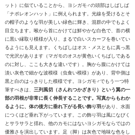
ット）に似ていることから、ヨシガモ♂の頭部はしばしば
「ナポレオンハット」に例えられます。光線を受けるとそ
の帽子のような羽が美しい緑色に輝き、混群の中でもよく
目立ちます。喉から首にかけては鮮やかな白色で、首の横
に黒い縁取り模様が入り、まるで白いスカーフを巻いてい
るようにも見えます。くちばしはオス・メスともに真っ黒
で光沢があります（マガモのオスが黄色いくちばしである
のに対し、ここも大きな違いです）。胸から腹にかけては
淡い灰色で細かな波模様（虫食い模様）があり、背中側は
黒と白のはっきりした模様です。ヨシガモ♂でもう一つ特
筆すべきは、
三列風切（さんれつかざきり）という翼の一
部の羽根が非常に長く伸長することです。写真からもわか
るように、体の後方に垂れ下がる長い飾り羽
があり、水面
につくほど垂れ下がっています。この飾り羽は風になびく
とサラサラと揺れ、他のカモにはないヨシガモならではの
優雅さを演出しています。足（脚）は灰色で地味な色をし