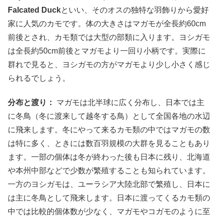
Falcated Duck
といい、そのオスの独特な羽飾りから愛好
家に人気のカモです。体の大きさはマガモが全長約60cm
前後とされ、カモ類では大型の部類に入ります。ヨシガモ
は全長約50cm前後とマガモより一回り小柄です。実際に
群れで見ると、ヨシガモの方がマガモより少し小さく感じ
られるでしょう。
分布と渡り：
マガモは北半球に広く分布し、日本では主
に冬鳥（冬に渡来して越冬する鳥）として全国各地の水辺
に飛来します。冬にやって来るカモ類の中ではマガモの数
は特に多く、ときには数百羽規模の大群を見ることもあり
ます。一部の個体は冬が終わった後も日本に残り、北海道
や本州中部などで少数が繁殖することも知られています。
一方のヨシガモは、ユーラシア大陸北部で繁殖し、日本に
は主に冬鳥として飛来します。日本に渡ってくるカモ類の
中では比較的個体数が少なく、マガモやコガモのように至