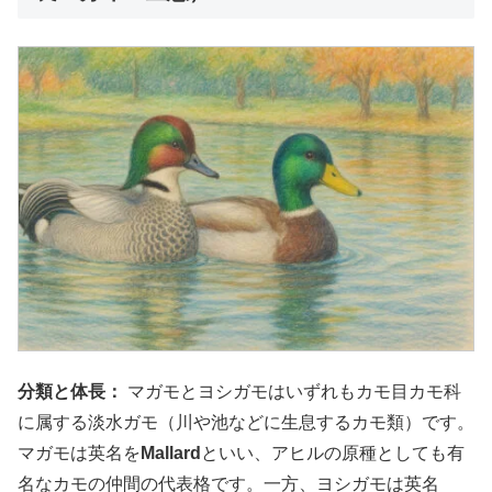
分類と体長：
マガモとヨシガモはいずれもカモ目カモ科
に属する淡水ガモ（川や池などに生息するカモ類）です。
マガモは英名を
Mallard
といい、アヒルの原種としても有
名なカモの仲間の代表格です。一方、ヨシガモは英名