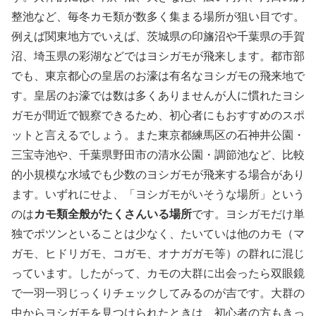
整池など、毎冬カモ類が数多く集まる場所が狙い目です。
例えば関東地方でいえば、茨城県の印旛沼や千葉県の手賀
沼、埼玉県の彩湖などではヨシガモが飛来します。都市部
でも、東京都心の皇居のお濠は有名なヨシガモの飛来地で
す。皇居のお濠では数は多くありませんが人に慣れたヨシ
ガモが間近で観察できるため、初心者にもおすすめのスポ
ットと言えるでしょう。また東京都練馬区の石神井公園・
三宝寺池や、千葉県野田市の清水公園・調節池など、比較
的小規模な水域でも少数のヨシガモが飛来する場合があり
ます。いずれにせよ、「ヨシガモがいそうな場所」という
のは
カモ類全般がたくさんいる場所
です。ヨシガモだけ単
独でポツンといることは少なく、たいていは他のカモ（マ
ガモ、ヒドリガモ、コガモ、オナガガモ等）の群れに混じ
っています。したがって、カモの大群に出会ったら双眼鏡
で一羽一羽じっくりチェックしてみるのが吉です。大群の
中からヨシガモを見つけられたときは、初心者の方もきっ