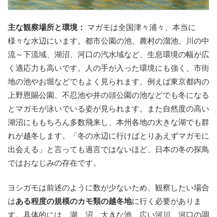
主な観察場所と環境：
マガモは全国津々浦々、本当に
様々な水辺にいます。都市公園の池、農村の溜池、川の中
流～下流域、湖沼、河口の汽水域など、生息環境の幅が広
く適応力も高いです。人の手が入った環境にも強く、市街
地の池やお堀などでもよく見られます。例えば東京都内の
上野恩賜公園、不忍池や井の頭公園の池などでも冬になる
とマガモが泳いでいる姿が見られます。また自然度の高い
湖沼にももちろん多数飛来し、本州各地の大きな湖でも群
れが越冬します。「冬の水辺に行けばとりあえずマガモに
出会える」と言っても過言ではないほど、日本の冬の探鳥
ではおなじみの存在です。
ヨシガモは前述のように数が少ないため、観察したい場合
は
ある程度の規模のカモ類の越冬地
に行く必要がありま
す。具体的には、湖、沼、大きな池、広い河川、河口の調