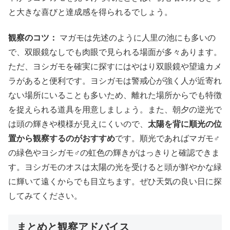
と大きな喜びと達成感を得られるでしょう。
観察のコツ：
マガモは先述のように人里の池にも多いの
で、双眼鏡なしでも肉眼で見られる場面が多々あります。
ただ、ヨシガモを確実に探すにはやはり双眼鏡や望遠カメ
ラがあると便利です。ヨシガモは警戒心が強く人が近寄れ
ない場所にいることも多いため、離れた場所からでも特徴
を捉えられる道具を用意しましょう。また、朝夕の逆光で
は頭の輝きや模様が見えにくいので、
太陽を背に順光の位
置から観察するのがおすすめ
です。順光であればマガモ♂
の緑色やヨシガモ♂の虹色の輝きがはっきりと確認できま
す。ヨシガモのオスは太陽の光を受けると頭が鮮やかな緑
に輝いて遠くからでも目立ちます。ぜひ天気の良い日に探
してみてください。
まとめと観察アドバイス