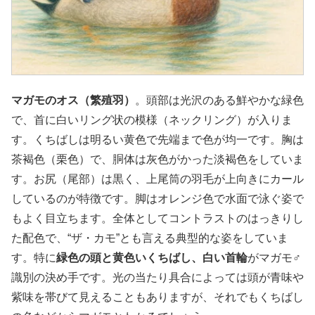
マガモのオス（繁殖羽）
。頭部は光沢のある鮮やかな緑色
で、首に白いリング状の模様（ネックリング）が入りま
す。くちばしは明るい黄色で先端まで色が均一です。胸は
茶褐色（栗色）で、胴体は灰色がかった淡褐色をしていま
す。お尻（尾部）は黒く、上尾筒の羽毛が上向きにカール
しているのが特徴です。脚はオレンジ色で水面で泳ぐ姿で
もよく目立ちます。全体としてコントラストのはっきりし
た配色で、“ザ・カモ”とも言える典型的な姿をしていま
す。特に
緑色の頭と黄色いくちばし、白い首輪
がマガモ♂
識別の決め手です。光の当たり具合によっては頭が青味や
紫味を帯びて見えることもありますが、それでもくちばし