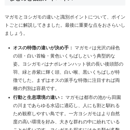
マガモとヨシガモの違いと識別ポイントについて、ポイン
トごとに解説してきました。最後に重要な点をおさらいし
ましょう。
オスの特徴の違いが決め手：
マガモ♂は光沢の緑色
の頭・白い首輪・黄色いくちばしという典型的な
姿。ヨシガモ♂はナポレオンハット状の長い後頭部の
羽、緑と赤紫に輝く頭、白い喉、黒いくちばしが特
徴でした。まずはオスの派手な特徴に注目すれば両
種の判別は容易です。
行動と生息環境の違い：
マガモは都市の池から田園
の川まであらゆる水辺に適応し、人にも割と馴れる
ため観察しやすい鳥です。一方ヨシガモはより自然
度の高い環境を好み、大きな群れの中に紛れている
ことが多いです。ヨシガモを探すにはカモ類が多数