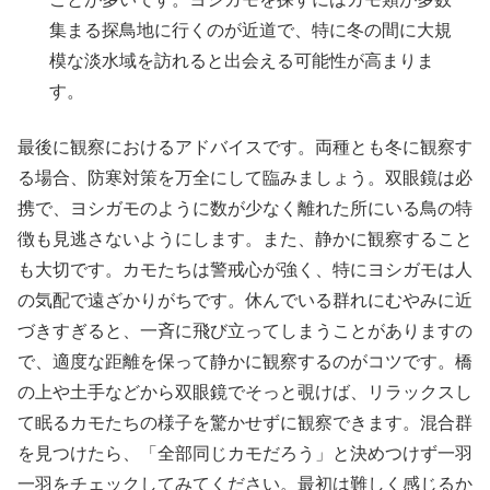
集まる探鳥地に行くのが近道で、特に冬の間に大規
模な淡水域を訪れると出会える可能性が高まりま
す。
最後に観察におけるアドバイスです。両種とも冬に観察す
る場合、防寒対策を万全にして臨みましょう。双眼鏡は必
携で、ヨシガモのように数が少なく離れた所にいる鳥の特
徴も見逃さないようにします。また、静かに観察すること
も大切です。カモたちは警戒心が強く、特にヨシガモは人
の気配で遠ざかりがちです。休んでいる群れにむやみに近
づきすぎると、一斉に飛び立ってしまうことがありますの
で、適度な距離を保って静かに観察するのがコツです。橋
の上や土手などから双眼鏡でそっと覗けば、リラックスし
て眠るカモたちの様子を驚かせずに観察できます。混合群
を見つけたら、「全部同じカモだろう」と決めつけず一羽
一羽をチェックしてみてください。最初は難しく感じるか