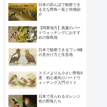
日本の田んぼで観察でき
る主な野鳥一覧と特徴紹
介
【関東地方】真夏のバー
ドウォッチングにおすす
めの探鳥地
日本で観察できるワシ4種
の見分け方と生息地
スズメよりも小さい野鳥8
選：初心者向けバードウ
ォッチング入門ガイド
日本で見られるオレンジ
色の野鳥たち