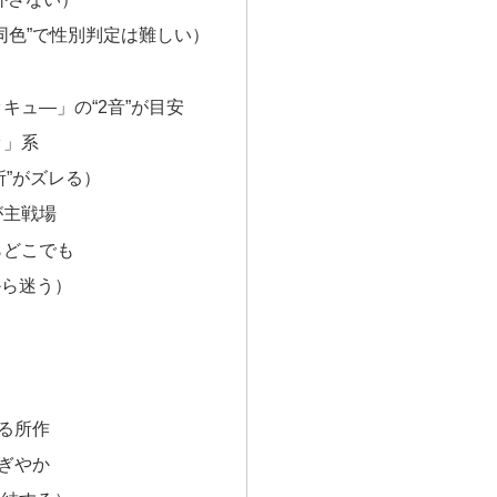
同色”で性別判定は難しい）
キュ―」の“2音”が目安
ッ」系
所”がズレる）
が主戦場
らどこでも
から迷う）
張る所作
にぎやか