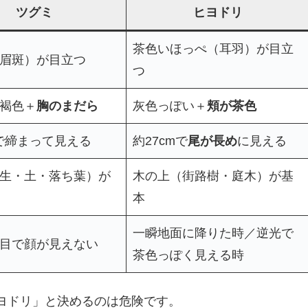
ツグミ
ヒヨドリ
茶色いほっぺ（耳羽）が目立
眉斑）が目立つ
つ
褐色＋
胸のまだら
灰色っぽい＋
頬が茶色
mで締まって見える
約27cmで
尾が長め
に見える
生・土・落ち葉）が
木の上（街路樹・庭木）が基
本
一瞬地面に降りた時／逆光で
目で顔が見えない
茶色っぽく見える時
ヨドリ」と決めるのは危険です。