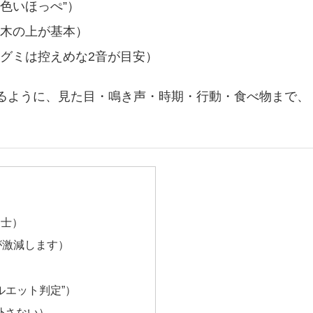
茶色いほっぺ”）
は木の上が基本）
グミは控えめな2音が目安）
るように、見た目・鳴き声・時期・行動・食べ物まで、
同士）
が激減します）
ルエット判定”）
て外さない）