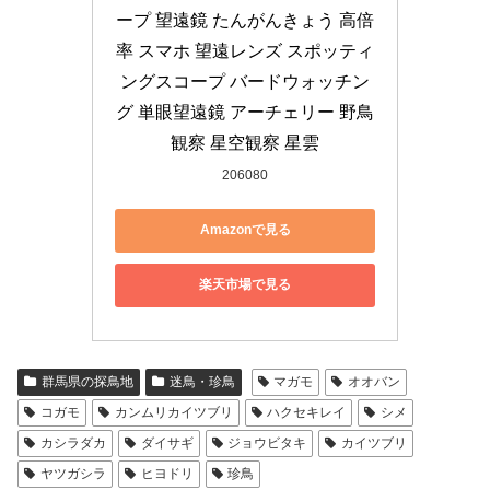
ープ 望遠鏡 たんがんきょう 高倍
率 スマホ 望遠レンズ スポッティ
ングスコープ バードウォッチン
グ 単眼望遠鏡 アーチェリー 野鳥
観察 星空観察 星雲
206080
Amazonで見る
楽天市場で見る
群馬県の探鳥地
迷鳥・珍鳥
マガモ
オオバン
コガモ
カンムリカイツブリ
ハクセキレイ
シメ
カシラダカ
ダイサギ
ジョウビタキ
カイツブリ
ヤツガシラ
ヒヨドリ
珍鳥