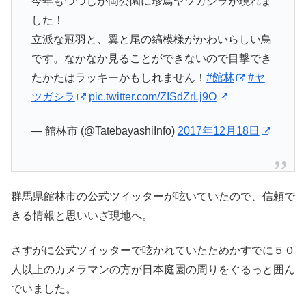
今年もつつじが岡公園に珍鳥ヤツガシラが現れま
した！
立派な冠羽と、翼と尾の縞模様がかわいらしい鳥
です。なかなか見ることができないので目撃でき
たかたはラッキーかもしれません！
#館林
#ヤ
ツガシラ
pic.twitter.com/ZISdZrLj9O
— 館林市 (@TatebayashiInfo)
2017年12月18日
群馬県館林市の公式ツイッターが呟いていたので、信頼で
きる情報と思いいざ現地へ。
さすがに公式ツイッターで呟かれていたためかすでに５０
人以上のカメラマンの方が日本庭園の周りをぐるっと囲ん
でいました。