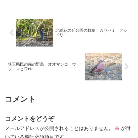
そのオオヨシキリへの托卵を狙ってか、
少し離れた木からカッコウの鳴き声が。
だんだんとカッコウの声が...
北総花の丘公園の野鳥 カワセミ オシ
ドリ
埼玉県民の森の野鳥 オオマシコ ウ
ソ マヒワetc
コメント
コメントをどうぞ
メールアドレスが公開されることはありません。
※
が付
いている欄は必須項目です