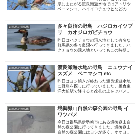
県にまたがる渡良瀬遊水地ではアトリや
ベニマシコ、ハイイロチュウヒなどの野
鳥を観察することができます。
多々良沼の野鳥 ハジロカイツブ
群馬県の探鳥地
リ カオジロガビチョウ
昨日はハクチョウの飛来地として有名な
群馬県の多々良沼へ行ってきました。ハ
クチョウの飛来地といってもこの時期に
はいないのでコブハクチョウで我慢。ほ
とんど何もいない湖上で大きな白い体は
本当に目立ちます。同じようにコブハク
渡良瀬遊水地の野鳥 ニュウナイ
群馬県の探鳥地
チョウのいる手賀沼よりは...
スズメ ベニマシコ etc
昨日はヨシ焼きが終わった渡良瀬遊水地
に野鳥を探しに行っていました。板倉東
洋大前駅で降りると改札の上をツバメが
飛び回っていました。ツバメは数羽が構
内を飛び回っていたので営巣場所を探し
ていたのでしょうか。駅の前を流れる川
境御嶽山自然の森公園の野鳥 イ
群馬県の探鳥地
ではクサシギが１羽でおし...
ワツバメ
今日は群馬県伊勢崎市にある境御嶽山自
然の森公園に行ってきました。境御嶽山
自然の森公園にはヨシが多く、オオヨシ
キリがひっきりなしに囀っていました。