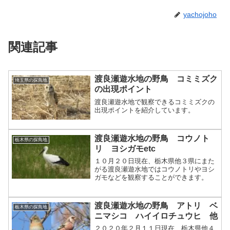
yachojoho
関連記事
渡良瀬遊水地の野鳥 コミミズク
埼玉県の探鳥地
の出現ポイント
渡良瀬遊水地で観察できるコミミズクの
出現ポイントを紹介しています。
渡良瀬遊水地の野鳥 コウノト
栃木県の探鳥地
リ ヨシガモetc
１０月２０日現在、栃木県他３県にまた
がる渡良瀬遊水地ではコウノトリやヨシ
ガモなどを観察することができます。
渡良瀬遊水地の野鳥 アトリ ベ
栃木県の探鳥地
ニマシコ ハイイロチュウヒ 他
２０２０年２月１１日現在、栃木県他４