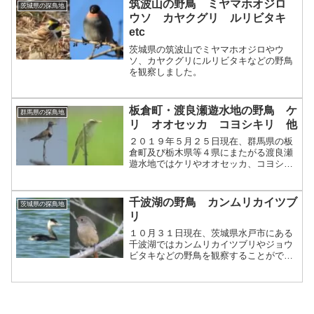
筑波山の野鳥 ミヤマホオジロ
茨城県の探鳥地
ウソ カヤクグリ ルリビタキ
etc
茨城県の筑波山でミヤマホオジロやウ
ソ、カヤクグリにルリビタキなどの野鳥
を観察しました。
板倉町・渡良瀬遊水地の野鳥 ケ
群馬県の探鳥地
リ オオセッカ コヨシキリ 他
２０１９年５月２５日現在、群馬県の板
倉町及び栃木県等４県にまたがる渡良瀬
遊水地ではケリやオオセッカ、コヨシキ
リなどの野鳥を観察することができま
す。
千波湖の野鳥 カンムリカイツブ
茨城県の探鳥地
リ
１０月３１日現在、茨城県水戸市にある
千波湖ではカンムリカイツブリやジョウ
ビタキなどの野鳥を観察することができ
ます。