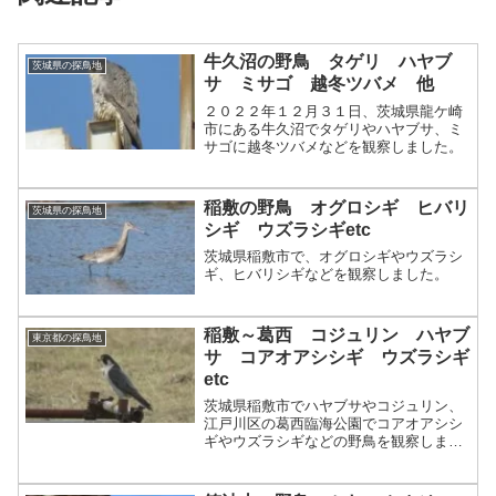
牛久沼の野鳥 タゲリ ハヤブ
茨城県の探鳥地
サ ミサゴ 越冬ツバメ 他
２０２２年１２月３１日、茨城県龍ケ崎
市にある牛久沼でタゲリやハヤブサ、ミ
サゴに越冬ツバメなどを観察しました。
稲敷の野鳥 オグロシギ ヒバリ
茨城県の探鳥地
シギ ウズラシギetc
茨城県稲敷市で、オグロシギやウズラシ
ギ、ヒバリシギなどを観察しました。
稲敷～葛西 コジュリン ハヤブ
東京都の探鳥地
サ コアオアシシギ ウズラシギ
etc
茨城県稲敷市でハヤブサやコジュリン、
江戸川区の葛西臨海公園でコアオアシシ
ギやウズラシギなどの野鳥を観察しまし
た。