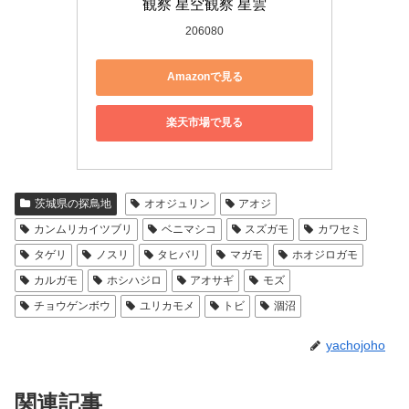
観察 星空観察 星雲
206080
Amazonで見る
楽天市場で見る
茨城県の探鳥地
オオジュリン
アオジ
カンムリカイツブリ
ベニマシコ
スズガモ
カワセミ
タゲリ
ノスリ
タヒバリ
マガモ
ホオジロガモ
カルガモ
ホシハジロ
アオサギ
モズ
チョウゲンボウ
ユリカモメ
トビ
涸沼
yachojoho
関連記事