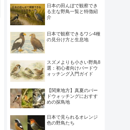
日本の田んぼで観察でき
る主な野鳥一覧と特徴紹
介
日本で観察できるワシ4種
の見分け方と生息地
スズメよりも小さい野鳥8
選：初心者向けバードウ
ォッチング入門ガイド
【関東地方】真夏のバー
ドウォッチングにおすす
めの探鳥地
日本で見られるオレンジ
色の野鳥たち