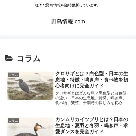
様々な野鳥情報を随時更新しています。
野鳥情報.com
コラム
クロサギとは？白色型・日本の生
コラム
息地・特徴・鳴き声・食べ物を初
心者向けに完全ガイド
クロサギとはどんな鳥？黒色型と白色型
の違い、日本の生息地、特徴、鳴き声、
食べ物、繁殖、干潮時の探し方を初心者
向けに解説します。
カンムリカイツブリとは？日本の
コラム
生息地・夏羽と冬羽・鳴き声・求
愛ダンスを完全ガイド