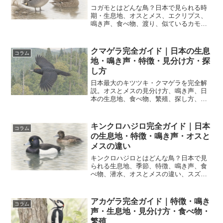
コガモとはどんな鳥？日本で見られる時
期・生息地、オスとメス、エクリプス、
鳴き声、食べ物、渡り、似ているカモと
の見分け方、初心者向けの探し方を詳し
く解説します。
クマゲラ完全ガイド｜日本の生息
コラム
地・鳴き声・特徴・見分け方・探
し方
日本最大のキツツキ・クマゲラを完全解
説。オスとメスの見分け方、鳴き声、日
本の生息地、食べ物、繁殖、探し方、似
た鳥との違い、保全状況を図鑑風イラス
ト付きで紹介します。
キンクロハジロ完全ガイド｜日本
コラム
の生息地・特徴・鳴き声・オスと
メスの違い
キンクロハジロとはどんな鳥？日本で見
られる生息地、季節、特徴、鳴き声、食
べ物、潜水、オスとメスの違い、スズガ
モとの見分け方、初心者向けの探し方を
詳しく解説します。
アカゲラ完全ガイド｜特徴・鳴き
コラム
声・生息地・見分け方・食べ物・
繁殖