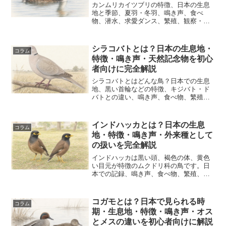
カンムリカイツブリの特徴、日本の生息
地と季節、夏羽・冬羽、鳴き声、食べ
物、潜水、求愛ダンス、繁殖、観察・撮
影のコツを初心者向けに詳しく解説しま
す。
シラコバトとは？日本の生息地・
コラム
特徴・鳴き声・天然記念物を初心
者向けに完全解説
シラコバトとはどんな鳥？日本での生息
地、黒い首輪などの特徴、キジバト・ド
バトとの違い、鳴き声、食べ物、繁殖、
天然記念物、個体数が減った理由、探し
方を初心者向けに詳しく解説します。
インドハッカとは？日本の生息
コラム
地・特徴・鳴き声・外来種として
の扱いを完全解説
インドハッカは黒い頭、褐色の体、黄色
い目元が特徴のムクドリ科の鳥です。日
本での記録、鳴き声、食べ物、繁殖、似
ている鳥との違い、外来種として知って
おきたい点を初心者向けに解説します。
コガモとは？日本で見られる時
コラム
期・生息地・特徴・鳴き声・オス
とメスの違いを初心者向けに解説