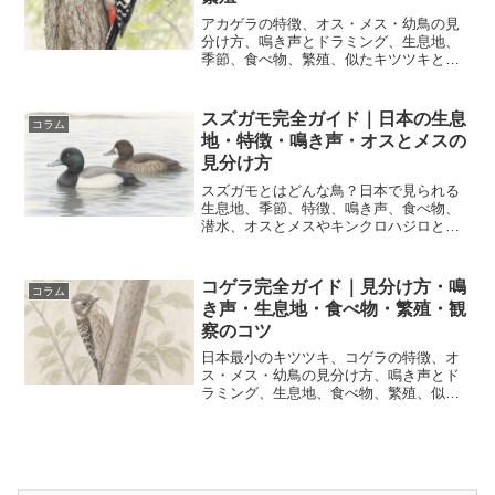
アカゲラの特徴、オス・メス・幼鳥の見
分け方、鳴き声とドラミング、生息地、
季節、食べ物、繁殖、似たキツツキとの
違い、探し方を図鑑風イラストで解説し
ます。
スズガモ完全ガイド｜日本の生息
コラム
地・特徴・鳴き声・オスとメスの
見分け方
スズガモとはどんな鳥？日本で見られる
生息地、季節、特徴、鳴き声、食べ物、
潜水、オスとメスやキンクロハジロとの
違い、初心者向けの探し方を詳しく解説
します。
コゲラ完全ガイド｜見分け方・鳴
コラム
き声・生息地・食べ物・繁殖・観
察のコツ
日本最小のキツツキ、コゲラの特徴、オ
ス・メス・幼鳥の見分け方、鳴き声とド
ラミング、生息地、食べ物、繁殖、似た
鳥との違い、観察・撮影のコツを初心者
向けに解説します。