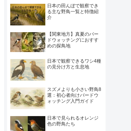
日本の田んぼで観察でき
る主な野鳥一覧と特徴紹
介
【関東地方】真夏のバー
ドウォッチングにおすす
めの探鳥地
日本で観察できるワシ4種
の見分け方と生息地
スズメよりも小さい野鳥8
選：初心者向けバードウ
ォッチング入門ガイド
日本で見られるオレンジ
色の野鳥たち