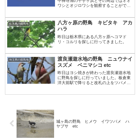
中禅寺湖の千手ヶ浜とその周辺ではオオ
ワシとオジロワシを観察することができ
ます。
八方ヶ原の野鳥 キビタキ アカ
栃木県の探鳥地
ハラ
昨日は栃木県にある八方ヶ原へコマド
リ・コルリを探しに行ってきました。
渡良瀬遊水地の野鳥 ニュウナイ
埼玉県の探鳥地
スズメ ベニマシコ etc
昨日はヨシ焼きが終わった渡良瀬遊水地
に野鳥を探しに行っていました。板倉東
洋大前駅で降りると改札の上をツバメが
飛び回っていました。ツバメは数羽が構
内を飛び回っていたので営巣場所を探し
ていたのでしょうか。駅の前を流れる川
ではクサシギが１羽でおし...
城ヶ島の野鳥 ヒメウ イワツバメ ハ
ヤブサ etc