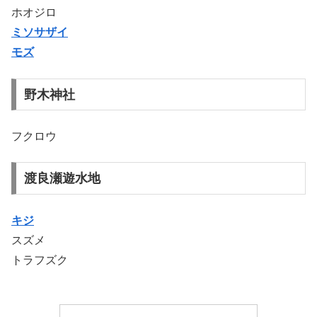
ホオジロ
ミソサザイ
モズ
野木神社
フクロウ
渡良瀬遊水地
キジ
スズメ
トラフズク