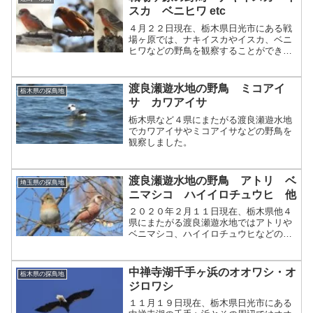
スカ ベニヒワ etc
４月２２日現在、栃木県日光市にある戦
場ヶ原では、ナキイスカやイスカ、ベニ
ヒワなどの野鳥を観察することができま
す。
渡良瀬遊水地の野鳥 ミコアイ
栃木県の探鳥地
サ カワアイサ
栃木県など４県にまたがる渡良瀬遊水地
でカワアイサやミコアイサなどの野鳥を
観察しました。
渡良瀬遊水地の野鳥 アトリ ベ
埼玉県の探鳥地
ニマシコ ハイイロチュウヒ 他
２０２０年２月１１日現在、栃木県他４
県にまたがる渡良瀬遊水地ではアトリや
ベニマシコ、ハイイロチュウヒなどの野
鳥を観察することができます。
中禅寺湖千手ヶ浜のオオワシ・オ
栃木県の探鳥地
ジロワシ
１１月１９日現在、栃木県日光市にある