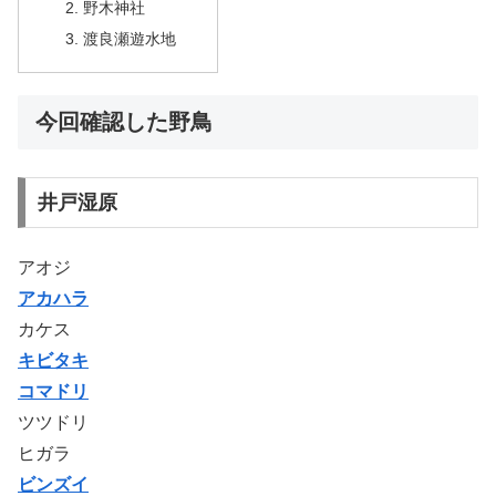
野木神社
渡良瀬遊水地
今回確認した野鳥
井戸湿原
アオジ
アカハラ
カケス
キビタキ
コマドリ
ツツドリ
ヒガラ
ビンズイ