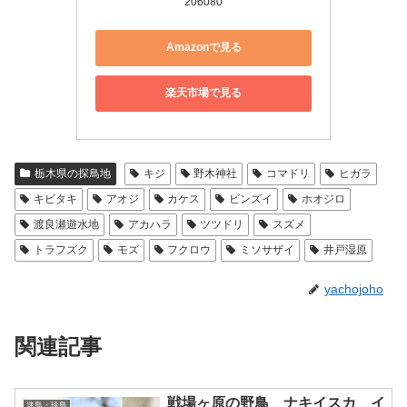
206080
Amazonで見る
楽天市場で見る
栃木県の探鳥地
キジ
野木神社
コマドリ
ヒガラ
キビタキ
アオジ
カケス
ビンズイ
ホオジロ
渡良瀬遊水地
アカハラ
ツツドリ
スズメ
トラフズク
モズ
フクロウ
ミソサザイ
井戸湿原
yachojoho
関連記事
戦場ヶ原の野鳥 ナキイスカ イ
迷鳥・珍鳥