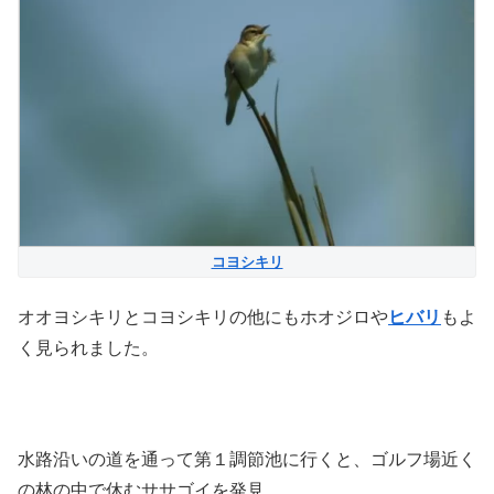
コヨシキリ
オオヨシキリとコヨシキリの他にもホオジロや
ヒバリ
もよ
く見られました。
水路沿いの道を通って第１調節池に行くと、ゴルフ場近く
の林の中で休むササゴイを発見。