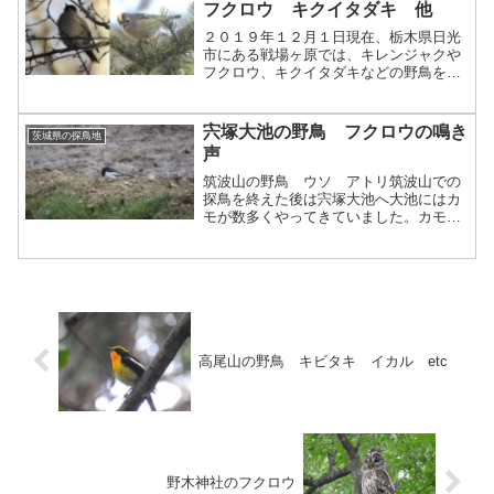
フクロウ キクイタダキ 他
２０１９年１２月１日現在、栃木県日光
市にある戦場ヶ原では、キレンジャクや
フクロウ、キクイタダキなどの野鳥を観
察することができます。
宍塚大池の野鳥 フクロウの鳴き
茨城県の探鳥地
声
筑波山の野鳥 ウソ アトリ筑波山での
探鳥を終えた後は宍塚大池へ大池にはカ
モが数多くやってきていました。カモの
ほとんどはマガモでしたが、中には少数
ですが他のカモも混ざっていました。休
憩中のヒドリガモ。マガモの次に数の多
かったハシビロガモ。数羽...
高尾山の野鳥 キビタキ イカル etc
野木神社のフクロウ