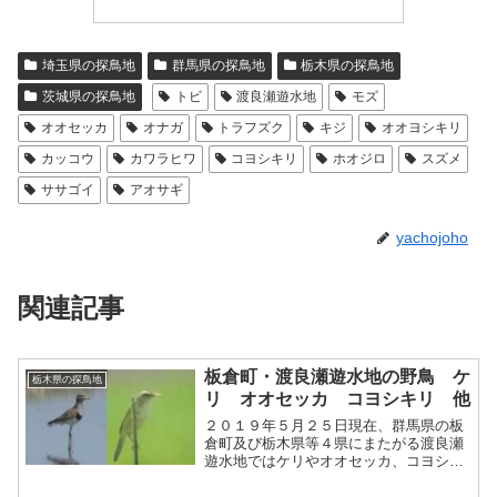
埼玉県の探鳥地
群馬県の探鳥地
栃木県の探鳥地
茨城県の探鳥地
トビ
渡良瀬遊水地
モズ
オオセッカ
オナガ
トラフズク
キジ
オオヨシキリ
カッコウ
カワラヒワ
コヨシキリ
ホオジロ
スズメ
ササゴイ
アオサギ
yachojoho
関連記事
板倉町・渡良瀬遊水地の野鳥 ケ
栃木県の探鳥地
リ オオセッカ コヨシキリ 他
２０１９年５月２５日現在、群馬県の板
倉町及び栃木県等４県にまたがる渡良瀬
遊水地ではケリやオオセッカ、コヨシキ
リなどの野鳥を観察することができま
す。