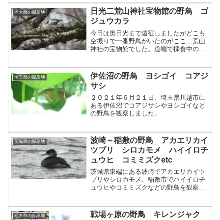
日光二荒山神社宝物館の野鳥 ゴ
栃木県の探鳥地
ジュウカラ
今日は奥日光まで遠征しましたがどこも
空振りで一番野鳥がいたのがここ二荒山
神社の宝物館でした。道端で採食中のヤ
マガラ近くではコガラもエサさがし中ゴ
ジュウカラも人馴れしているのか、かな
り近くまでやってきました。写真の他に
伊佐沼の野鳥 ヨシゴイ コアジ
埼玉県の探鳥地
見られたのはヒガラと、カ...
サシ
２０２１年６月２１日、埼玉県川越市に
ある伊佐沼でコアジサシやヨシゴイなど
の野鳥を観察しました。
波崎～稲敷の野鳥 アカエリカイ
茨城県の探鳥地
ツブリ シロカモメ ハイイロチ
ュウヒ コミミズクetc
茨城県東端にある波崎でアカエリカイツ
ブリやシロカモメ、稲敷市でハイイロチ
ュウヒやコミミズクなどの野鳥を観察し
ました。
戦場ヶ原の野鳥 キレンジャク
栃木県の探鳥地