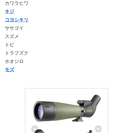
カワラヒワ
キジ
コヨシキリ
ササゴイ
スズメ
トビ
トラフズク
ホオジロ
モズ