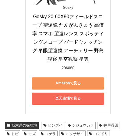
Gosky
Gosky 20-60X80フィールドスコ
ープ 望遠鏡 たんがんきょう 高倍
率 スマホ 望遠レンズ スポッティ
ングスコープ バードウォッチン
グ 単眼望遠鏡 アーチェリー 野鳥
観察 星空観察 星雲
206080
Amazonで見る
楽天市場で見る
栃木県の探鳥地
ビンズイ
シジュウカラ
井戸湿原
トビ
モズ
コゲラ
ミソサザイ
コマドリ