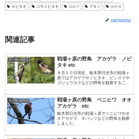
キビタキ
コサメビタキ
コルリ
アオジ
カケス
yachojoho
関連記事
戦場ヶ原の野鳥 アカゲラ ノビ
栃木県の探鳥地
タキ etc
８月１０日現在、栃木県日光市の戦場ヶ
原ではアカゲラやノビタキ、ビンズイや
ゴジュウカラなどの野鳥を観察すること
ができます。
戦場ヶ原の野鳥 ベニヒワ オオ
栃木県の探鳥地
アカゲラ etc
栃木県日光市の戦場ヶ原でベニヒワやオ
オアカゲラ、キバシリなどの野鳥を観察
しました。