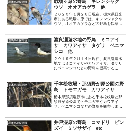
戦場ヶ原の野鳥 キレンジャク
栃木県の探鳥地
ウソ オオアカゲラ 他
２０２０年１月２６日現在、栃木県日光
市にある戦場ヶ原では、キレンジャクや
ウソ、オオアカゲラなどの野鳥を観察す
ることができます。
渡良瀬遊水地の野鳥 ミコアイ
群馬県の探鳥地
サ カワアイサ タゲリ ベニマ
シコ 他
２０１９年２月１４日現在、渡良瀬遊水
地ではミコアイサやカワアイサ、タゲリ
にベニマシコなどの野鳥を観察すること
ができます。
千本松牧場・那須野が原公園の野
栃木県の探鳥地
鳥 トモエガモ カワアイサ
栃木県那須塩原市にある千本松牧場と那
須野が原公園でトモエガモやカワアイ
サ、ベニマシコなどの野鳥を観察しまし
た。
井戸湿原の野鳥 コマドリ ビン
栃木県の探鳥地
ズイ ミソサザイ etc