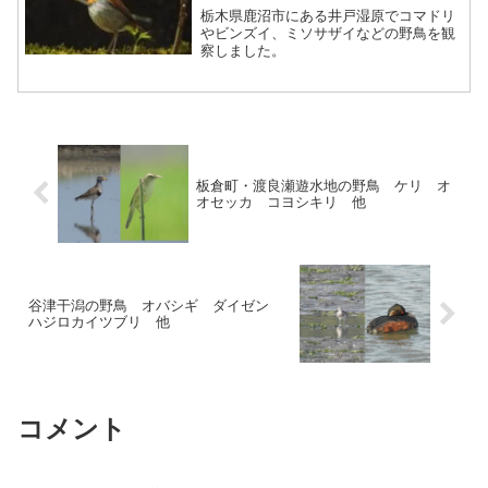
栃木県鹿沼市にある井戸湿原でコマドリ
やビンズイ、ミソサザイなどの野鳥を観
察しました。
板倉町・渡良瀬遊水地の野鳥 ケリ オ
オセッカ コヨシキリ 他
谷津干潟の野鳥 オバシギ ダイゼン
ハジロカイツブリ 他
コメント