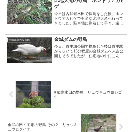
比地大滝の野鳥 ホントウアカヒ
沖縄本島の探鳥地
はヘラサギが採食中。フェ...
ゲ
今日は古我知水田で探鳥をした後、ホン
トウアカヒゲで有名な比地大滝へ行って
きました。駐車場に到着して早々、遠く
からアカヒゲのさえずりが聞こえてきま
した。比地大滝はキャンプ場があり、入
場料500円を払う必要があります。キャ
金城ダムの野鳥
沖縄本島の探鳥地
ンプ場を通ってすぐの場...
今日、首里城公園で探鳥した後は首里駅
から歩いて15分程度の金城ダムへ末吉公
園もそうでしたが、住宅地の中にこんな
に自然が残るダムがあることに驚きで
す。ここでも幅を利かせるバリケン金城
ダムにはバンが多く、オオバンと一緒に
採食中でした。オオバン。...
喜如嘉水田の野鳥 リュウキュウヨシゴ
イ
金武の田イモ畑の野鳥 その２ リュウキ
ュウヒクイナ