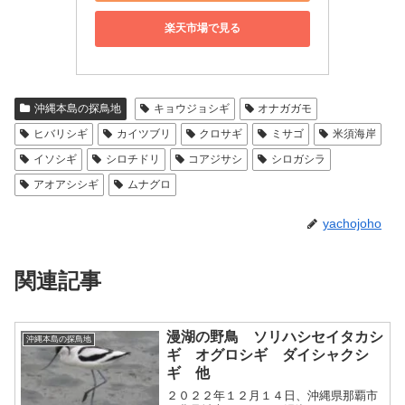
楽天市場で見る
沖縄本島の探鳥地
キョウジョシギ
オナガガモ
ヒバリシギ
カイツブリ
クロサギ
ミサゴ
米須海岸
イソシギ
シロチドリ
コアジサシ
シロガシラ
アオアシシギ
ムナグロ
yachojoho
関連記事
漫湖の野鳥 ソリハシセイタカシ
沖縄本島の探鳥地
ギ オグロシギ ダイシャクシ
ギ 他
２０２２年１２月１４日、沖縄県那覇市