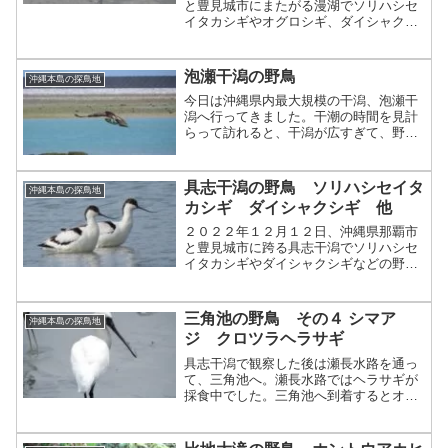
と豊見城市にまたがる漫湖でソリハシセ
イタカシギやオグロシギ、ダイシャクシ
ギなどの野鳥を観察しました。
泡瀬干潟の野鳥
沖縄本島の探鳥地
今日は沖縄県内最大規模の干潟、泡瀬干
潟へ行ってきました。干潮の時間を見計
らって訪れると、干潟が広すぎて、野鳥
を探すのが大変でした。沖縄の干潟の常
連イソシギ。最近は少し小さめのシギを
見かけるとどうせイソシギだろうと思う
具志干潟の野鳥 ソリハシセイタ
沖縄本島の探鳥地
ことが多くなってきました...
カシギ ダイシャクシギ 他
２０２２年１２月１２日、沖縄県那覇市
と豊見城市に跨る具志干潟でソリハシセ
イタカシギやダイシャクシギなどの野鳥
を観察しました。
三角池の野鳥 その４ シマア
沖縄本島の探鳥地
ジ クロツラヘラサギ
具志干潟で観察した後は瀬長水路を通っ
て、三角池へ。瀬長水路ではヘラサギが
採食中でした。三角池へ到着するとオオ
フラミンゴはいつもの位置で休憩中。結
局オオフラミンゴは沖縄滞在中ずっとい
てくれました。オオフラミンゴの手前で