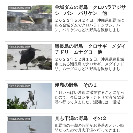
察したことがなかったので田んぼにいる
のはすごく新鮮でした。田んぼのすき間
金城ダムの野鳥 クロハラアジサ
沖縄本島の探鳥地
から顔を覗かせるアオアシ...
シ バン バリケン 他
２０２３年５月２４日、沖縄県那覇市に
ある金城ダムでクロハラアジサシ、バ
ン、バリケンなどの野鳥を観察しまし
た。
瀬長島の野鳥 クロサギ メダイ
沖縄本島の探鳥地
チドリ ムナグロ 他
２０２２年１２月１２日、沖縄県豊見城
市にある瀬長島でクロサギ、メダイチド
リ、ムナグロなどの野鳥を観察しまし
た。
漫湖の野鳥 その１
沖縄本島の探鳥地
４月いっぱい沖縄に滞在することになっ
たので、今日はシギ・チドリで有名な漫
湖へ行ってきました。漫湖には「漫湖水
鳥・湿地センター」がありセンターの周
りには干潟・湿地を観察できる木道が整
備されています。干潟の常連イソシギは
具志干潟の野鳥 その２
沖縄本島の探鳥地
ここにもいました。キアシ...
那覇市の干潮の時間がお昼過ぎといい時
間だったので具志干潟へ行ってきまし