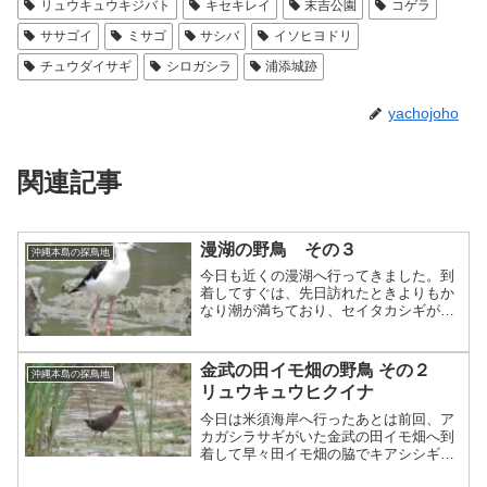
リュウキュウキジバト
キセキレイ
末吉公園
コゲラ
ササゴイ
ミサゴ
サシバ
イソヒヨドリ
チュウダイサギ
シロガシラ
浦添城跡
yachojoho
関連記事
漫湖の野鳥 その３
沖縄本島の探鳥地
今日も近くの漫湖へ行ってきました。到
着してすぐは、先日訪れたときよりもか
なり潮が満ちており、セイタカシギが木
道のかなり近くまで来ていました。今ま
で声だけでやっと見える位置に来てくれ
たリュウキュウメジロ漫湖では初めての
金武の田イモ畑の野鳥 その２
沖縄本島の探鳥地
アオアシシギまた今日はミ...
リュウキュウヒクイナ
今日は米須海岸へ行ったあとは前回、ア
カガシラサギがいた金武の田イモ畑へ到
着して早々田イモ畑の脇でキアシシギを
発見。今までキアシシギは干潟でしか観