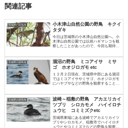
関連記事
小木津山自然公園の野鳥 キクイ
茨城県の探鳥地
タダキ
今日は茨城県の小木津山自然公園へ。小
木津山自然公園では以前ハギマシコを観
察したことがあったので、今回も期待し
て行ってきました。到着して早々マヒワ
らしき群れが上空を通過しましたが、は
っきりと確認はできず。そのマヒワらし
涸沼の野鳥 ミコアイサ ミサ
茨城県の探鳥地
き群れが通過していった木...
ゴ ホオジロガモ etc
１２月２日現在、茨城県中部にある涸沼
ではミコアイサやミサゴ、ホオジロガモ
にハヤブサなどの野鳥を観察することが
できます。
波崎～稲敷の野鳥 アカエリカイ
茨城県の探鳥地
ツブリ シロカモメ ハイイロチ
ュウヒ コミミズクetc
茨城県東端にある波崎でアカエリカイツ
ブリやシロカモメ、稲敷市でハイイロチ
ュウヒやコミミズクなどの野鳥を観察し