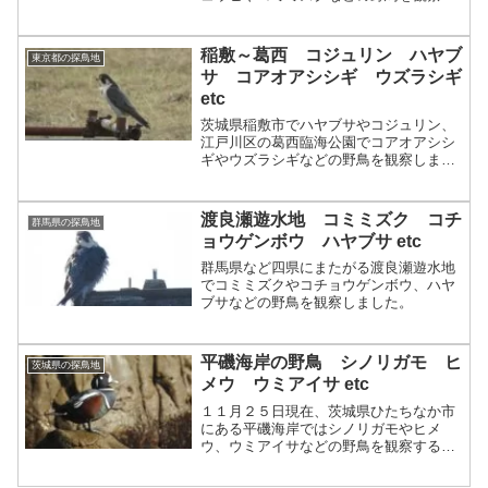
ました。
稲敷～葛西 コジュリン ハヤブ
東京都の探鳥地
サ コアオアシシギ ウズラシギ
etc
茨城県稲敷市でハヤブサやコジュリン、
江戸川区の葛西臨海公園でコアオアシシ
ギやウズラシギなどの野鳥を観察しまし
た。
渡良瀬遊水地 コミミズク コチ
群馬県の探鳥地
ョウゲンボウ ハヤブサ etc
群馬県など四県にまたがる渡良瀬遊水地
でコミミズクやコチョウゲンボウ、ハヤ
ブサなどの野鳥を観察しました。
平磯海岸の野鳥 シノリガモ ヒ
茨城県の探鳥地
メウ ウミアイサ etc
１１月２５日現在、茨城県ひたちなか市
にある平磯海岸ではシノリガモやヒメ
ウ、ウミアイサなどの野鳥を観察するこ
とができます。