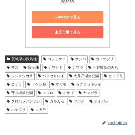
206080
Amazonで見る
楽天市場で見る
茨城県の探鳥地
コジュケイ
サシバ
カイツブリ
モズ
霞ヶ浦
カワセミ
カワウ
守谷野鳥のみち
シジュウカラ
ハクセキレイ
大井戸湖岸公園
ヒヨドリ
コゲラ
トケン類
マガモ
セグロセキレイ
守谷城址公園
メジロ
ミサゴ
ヤマガラ
クロハラアジサシ
カルガモ
ツバメ
オオバン
ハヤブサ
コガモ
yachojoho