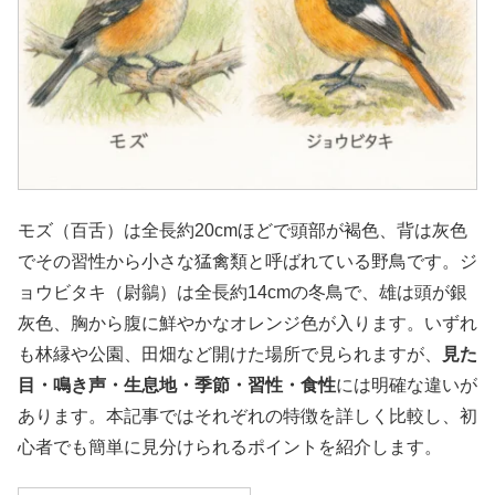
モズ（百舌）は全長約20cmほどで頭部が褐色、背は灰色
でその習性から小さな猛禽類と呼ばれている野鳥です。ジ
ョウビタキ（尉鶲）は全長約14cmの冬鳥で、雄は頭が銀
灰色、胸から腹に鮮やかなオレンジ色が入ります。いずれ
も林縁や公園、田畑など開けた場所で見られますが、
見た
目・鳴き声・生息地・季節・習性・食性
には明確な違いが
あります。本記事ではそれぞれの特徴を詳しく比較し、初
心者でも簡単に見分けられるポイントを紹介します。