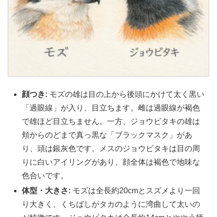
顔つき:
モズの雄は目の上から後頭にかけて太く黒い
「過眼線」が入り、目立ちます。雌は過眼線が褐色
で雄ほど目立ちません。一方、ジョウビタキの雄は
頬からのどまで真っ黒な「ブラックマスク」があ
り、頭は銀灰色です。メスのジョウビタキは目の周
りに白いアイリングがあり、顔全体は褐色で地味な
色合いです。
体型・大きさ:
モズは全長約20cmとスズメより一回
り大きく、くちばしがタカのように湾曲して太いの