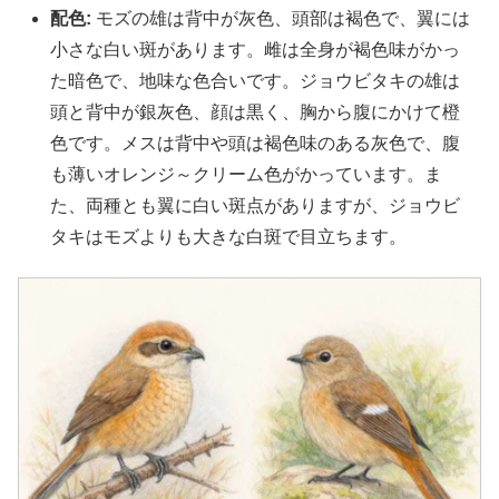
配色:
モズの雄は背中が灰色、頭部は褐色で、翼には
小さな白い斑があります。雌は全身が褐色味がかっ
た暗色で、地味な色合いです。ジョウビタキの雄は
頭と背中が銀灰色、顔は黒く、胸から腹にかけて橙
色です。メスは背中や頭は褐色味のある灰色で、腹
も薄いオレンジ～クリーム色がかっています。ま
た、両種とも翼に白い斑点がありますが、ジョウビ
タキはモズよりも大きな白斑で目立ちます。