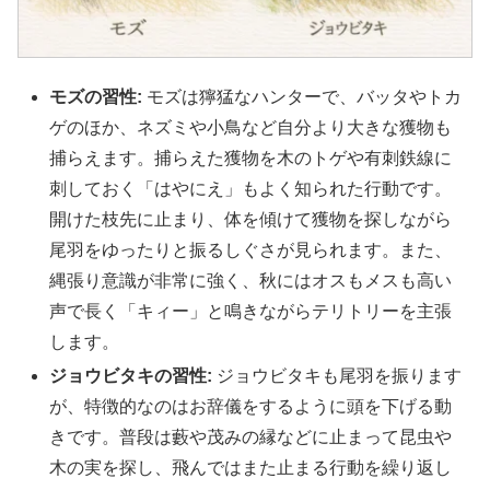
モズの習性:
モズは獰猛なハンターで、バッタやトカ
ゲのほか、ネズミや小鳥など自分より大きな獲物も
捕らえます。捕らえた獲物を木のトゲや有刺鉄線に
刺しておく「はやにえ」もよく知られた行動です。
開けた枝先に止まり、体を傾けて獲物を探しながら
尾羽をゆったりと振るしぐさが見られます。また、
縄張り意識が非常に強く、秋にはオスもメスも高い
声で長く「キィー」と鳴きながらテリトリーを主張
します。
ジョウビタキの習性:
ジョウビタキも尾羽を振ります
が、特徴的なのはお辞儀をするように頭を下げる動
きです。普段は藪や茂みの縁などに止まって昆虫や
木の実を探し、飛んではまた止まる行動を繰り返し