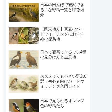
日本の田んぼで観察でき
る主な野鳥一覧と特徴紹
介
【関東地方】真夏のバー
ドウォッチングにおすす
めの探鳥地
日本で観察できるワシ4種
の見分け方と生息地
スズメよりも小さい野鳥8
選：初心者向けバードウ
ォッチング入門ガイド
日本で見られるオレンジ
色の野鳥たち