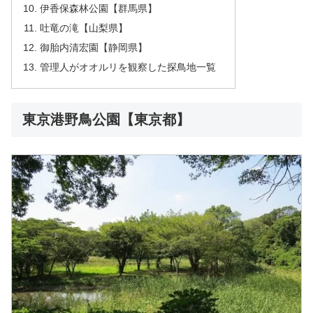
伊香保森林公園【群馬県】
吐竜の滝【山梨県】
御胎内清宏園【静岡県】
管理人がオオルリを観察した探鳥地一覧
東京港野鳥公園【東京都】