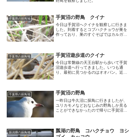
野鳥を観察しました。
手賀沼の野鳥 クイナ
千葉県の探鳥地
今日は手賀沼へクイナを観察しに行きま
した。到着するとコブハクチョウが巣を
作っており、巣のすぐそばではカルガモ
が様子をうかがっていました。そろそろ
見納めのツグミ。カンムリカイツブリは
まだ残っていました。相変わらず遭遇率
の高いモズ。セグロカモメ...
手賀沼遊歩道のクイナ
千葉県の探鳥地
今日は常磐線の天王台駅から歩いて手賀
沼遊歩道へ行ってきました。いつも通
り、最初に見つかるのはオオバン。近く
にはバンもいました。遊歩道を歩いてい
るといたるところからキジの鳴き声が。
しばらく待っているとメスも出てきまし
た。舟の上ではセグロカモメ...
手賀沼の野鳥
千葉県の探鳥地
一昨日は牛久沼に探鳥に行きましたが、
ユリカモメなどおなじみの野鳥しか見る
ことができなかったので帰りに手賀沼に
寄ってきました。到着すると、手賀沼に
は我孫子市の市の鳥であるオオバンが２
羽。手賀沼を代表する野鳥だけあって、
オオバンは手賀沼に来ると...
瓢湖の野鳥 コハクチョウ ヨシ
新潟県の探鳥地
ゴイ カッコウ