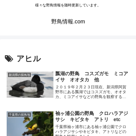
様々な野鳥情報を随時更新しています。
野鳥情報.com
アヒル
瓢湖の野鳥 コスズガモ ミコア
新潟県の探鳥地
イサ オオタカ 他
２０１９年２月２３日現在、新潟県阿賀
野市にある瓢湖ではコスズガモ、オオタ
カ、ミコアイサなどの野鳥を観察するこ
とができます。
袖ヶ浦公園の野鳥 クロハラアジ
千葉県の探鳥地
サシ キビタキ アトリ etc
千葉県袖ヶ浦市にある袖ヶ浦公園でクロ
ハラアジサシやキビタキ、アトリなどの