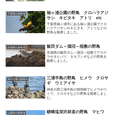
袖ヶ浦公園の野鳥 クロハラアジ
千葉県の探鳥地
サシ キビタキ アトリ etc
千葉県袖ヶ浦市にある袖ヶ浦公園でクロ
ハラアジサシやキビタキ、アトリなどの
野鳥を観察しました。
飯田ダム～涸沼～稲敷の野鳥
茨城県の探鳥地
茨城県の飯田ダム～涸沼～稲敷でアカゲ
ラやタヒバリ、タカブシギなどの野鳥を
観察しました。
三浦半島の野鳥 ヒメウ クロサ
神奈川県の探鳥地
ギ ウミアイサ
神奈川県三浦半島の燈明崎でヒメウやウ
ミウ、クロサギなどの野鳥を観察しまし
た。
嵯峨塩深沢林道の野鳥 マヒワ
山梨県の探鳥地