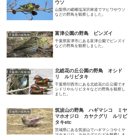
ウソ
山梨県の嵯峨塩深沢林道でマヒワやウソ
などの野鳥を観察しました。
富津公園の野鳥 ビンズイ
千葉県の探鳥地
千葉県富津市にある富津公園でビンズイ
などの野鳥を観察しました。
北総花の丘公園の野鳥 オシド
千葉県の探鳥地
リ ルリビタキ
千葉県印西市にある北総花の丘公園でオ
シドリやルリビタキなどの野鳥を観察し
ました。
筑波山の野鳥 ハギマシコ ミヤ
茨城県の探鳥地
マホオジロ カヤクグリ ルリビ
タキetc
茨城県にある筑波山でハギマシコやミヤ
マホオジロ、カヤクグリなどを観察しま