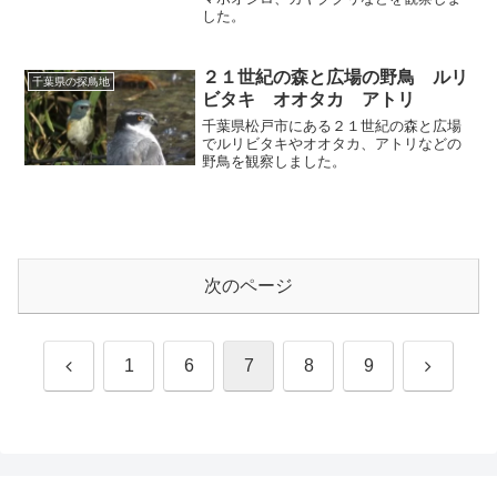
した。
２１世紀の森と広場の野鳥 ルリ
千葉県の探鳥地
ビタキ オオタカ アトリ
千葉県松戸市にある２１世紀の森と広場
でルリビタキやオオタカ、アトリなどの
野鳥を観察しました。
次のページ
前
次
1
6
7
8
9
へ
へ