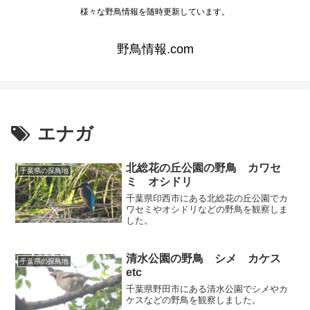
様々な野鳥情報を随時更新しています。
野鳥情報.com
エナガ
北総花の丘公園の野鳥 カワセ
千葉県の探鳥地
ミ オシドリ
千葉県印西市にある北総花の丘公園でカ
ワセミやオシドリなどの野鳥を観察しま
した。
清水公園の野鳥 シメ カケス
千葉県の探鳥地
etc
千葉県野田市にある清水公園でシメやカ
ケスなどの野鳥を観察しました。