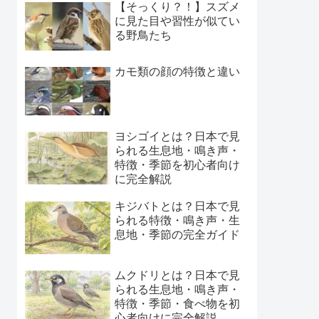
【そっくり？！】スズメ
に見た目や習性が似てい
る野鳥たち
カモ類の顔の特徴と違い
ヨシゴイとは？日本で見
られる生息地・鳴き声・
特徴・季節を初心者向け
に完全解説
キジバトとは？日本で見
られる特徴・鳴き声・生
息地・季節の完全ガイド
ムクドリとは？日本で見
られる生息地・鳴き声・
特徴・季節・食べ物を初
心者向けに完全解説