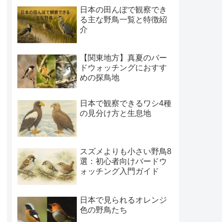
日本の田んぼで観察でき
る主な野鳥一覧と特徴紹
介
【関東地方】真夏のバー
ドウォッチングにおすす
めの探鳥地
日本で観察できるワシ4種
の見分け方と生息地
スズメよりも小さい野鳥8
選：初心者向けバードウ
ォッチング入門ガイド
日本で見られるオレンジ
色の野鳥たち