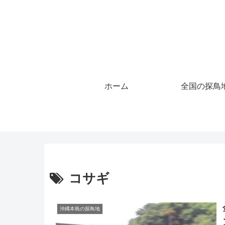
ホーム
全国の探鳥
コサギ
沖縄本島の探鳥地