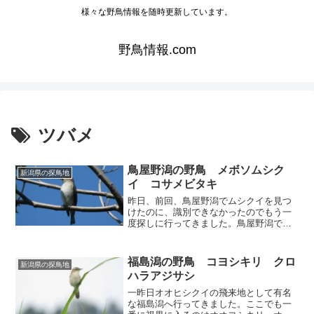
様々な野鳥情報を随時更新しています。
野鳥情報.com
ツバメ
鳥屋野潟の野鳥 メボソムシク
新潟県の探鳥地
イ コサメビタキ
昨日、前回、鳥屋野潟でムシクイを見つ
けたのに、識別できなかったのでもう一
度探しに行ってきました。鳥屋野潟では
今回もカンムリカイツブリが一羽で潜水
を繰り返していました。そろそろ普通の
カイツブリも見たくなってきました。よ
福島潟の野鳥 コヨシキリ クロ
新潟県の探鳥地
ほど暑かったのか、キジバ...
ハラアジサシ
一昨日オオヒシクイの飛来地として有名
な福島潟へ行ってきました。ここでも一