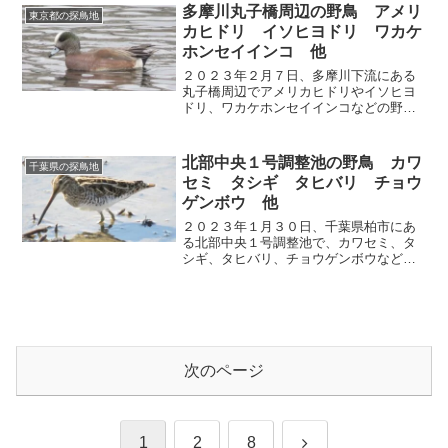
多摩川丸子橋周辺の野鳥 アメリ
東京都の探鳥地
カヒドリ イソヒヨドリ ワカケ
ホンセイインコ 他
２０２３年２月７日、多摩川下流にある
丸子橋周辺でアメリカヒドリやイソヒヨ
ドリ、ワカケホンセイインコなどの野鳥
を観察しました。
北部中央１号調整池の野鳥 カワ
千葉県の探鳥地
セミ タシギ タヒバリ チョウ
ゲンボウ 他
２０２３年１月３０日、千葉県柏市にあ
る北部中央１号調整池で、カワセミ、タ
シギ、タヒバリ、チョウゲンボウなどの
野鳥を観察しました。
次のページ
次
1
2
8