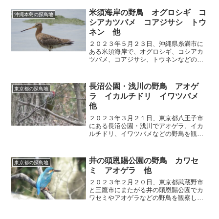
米須海岸の野鳥 オグロシギ コ
沖縄本島の探鳥地
シアカツバメ コアジサシ トウ
ネン 他
２０２３年５月２３日、沖縄県糸満市に
ある米須海岸で、オグロシギ、コシアカ
ツバメ、コアジサシ、トウネンなどの野
鳥を観察しました。
長沼公園・浅川の野鳥 アオゲ
東京都の探鳥地
ラ イカルチドリ イワツバメ
他
２０２３年３月２１日、東京都八王子市
にある長沼公園・浅川でアオゲラ、イカ
ルチドリ、イワツバメなどの野鳥を観察
しました。
井の頭恩賜公園の野鳥 カワセ
東京都の探鳥地
ミ アオゲラ 他
２０２３年２月２０日、東京都武蔵野市
と三鷹市にまたがる井の頭恩賜公園でカ
ワセミやアオゲラなどの野鳥を観察しま
した。