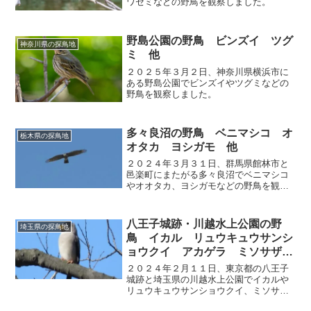
ワセミなどの野鳥を観察しました。
野島公園の野鳥 ビンズイ ツグ
神奈川県の探鳥地
ミ 他
２０２５年３月２日、神奈川県横浜市に
ある野島公園でビンズイやツグミなどの
野鳥を観察しました。
多々良沼の野鳥 ベニマシコ オ
栃木県の探鳥地
オタカ ヨシガモ 他
２０２４年３月３１日、群馬県館林市と
邑楽町にまたがる多々良沼でベニマシコ
やオオタカ、ヨシガモなどの野鳥を観察
しました。
八王子城跡・川越水上公園の野
埼玉県の探鳥地
鳥 イカル リュウキュウサンシ
ョウクイ アカゲラ ミソサザ
イ 他
２０２４年２月１１日、東京都の八王子
城跡と埼玉県の川越水上公園でイカルや
リュウキュウサンショウクイ、ミソサザ
イなどの野鳥を観察しました。