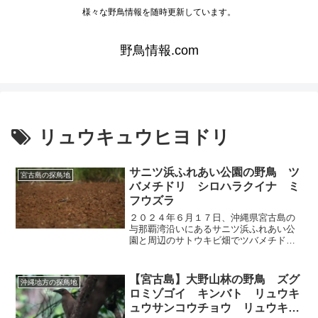
様々な野鳥情報を随時更新しています。
野鳥情報.com
リュウキュウヒヨドリ
サニツ浜ふれあい公園の野鳥 ツ
宮古島の探鳥地
バメチドリ シロハラクイナ ミ
フウズラ
２０２４年６月１７日、沖縄県宮古島の
与那覇湾沿いにあるサニツ浜ふれあい公
園と周辺のサトウキビ畑でツバメチド
リ、シロハラクイナ、ミフウズラなどの
野鳥を観察しました。
【宮古島】大野山林の野鳥 ズグ
沖縄地方の探鳥地
ロミゾゴイ キンバト リュウキ
ュウサンコウチョウ リュウキュ