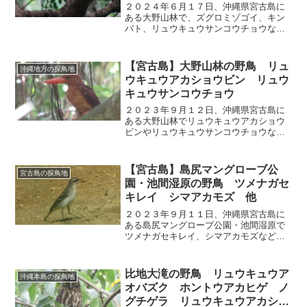
ウアカショウビン 他
２０２４年６月１７日、沖縄県宮古島に
ある大野山林で、ズグロミゾゴイ、キン
バト、リュウキュウサンコウチョウなど
の野鳥を観察しました。
【宮古島】大野山林の野鳥 リュ
沖縄地方の探鳥地
ウキュウアカショウビン リュウ
キュウサンコウチョウ
２０２３年９月１２日、沖縄県宮古島に
ある大野山林でリュウキュウアカショウ
ビンやリュウキュウサンコウチョウなど
の野鳥を観察しました。
【宮古島】島尻マングローブ公
宮古島の探鳥地
園・池間湿原の野鳥 ツメナガセ
キレイ シマアカモズ 他
２０２３年９月１１日、沖縄県宮古島に
ある島尻マングローブ公園・池間湿原で
ツメナガセキレイ、シマアカモズなどの
野鳥を観察しました。
比地大滝の野鳥 リュウキュウア
沖縄本島の探鳥地
オバズク ホントウアカヒゲ ノ
グチゲラ リュウキュウアカショ