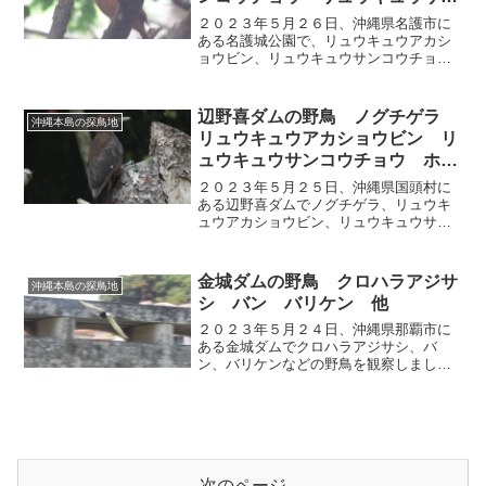
ショウクイ 他
２０２３年５月２６日、沖縄県名護市に
ある名護城公園で、リュウキュウアカシ
ョウビン、リュウキュウサンコウチョ
ウ、リュウキュウサンショウクイなど
の、野鳥を確認しました。
辺野喜ダムの野鳥 ノグチゲラ
沖縄本島の探鳥地
リュウキュウアカショウビン リ
ュウキュウサンコウチョウ ホン
トウアカヒゲ 他
２０２３年５月２５日、沖縄県国頭村に
ある辺野喜ダムでノグチゲラ、リュウキ
ュウアカショウビン、リュウキュウサン
コウチョウ、ホントウアカヒゲ、ズアカ
アオバトなどの野鳥を確認しました。
金城ダムの野鳥 クロハラアジサ
沖縄本島の探鳥地
シ バン バリケン 他
２０２３年５月２４日、沖縄県那覇市に
ある金城ダムでクロハラアジサシ、バ
ン、バリケンなどの野鳥を観察しまし
た。
次のページ