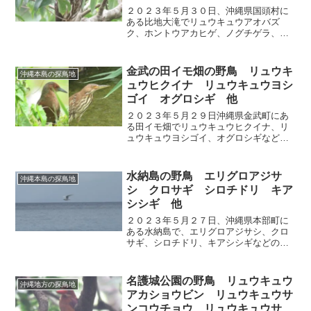
ウビン 他
２０２３年５月３０日、沖縄県国頭村に
ある比地大滝でリュウキュウアオバズ
ク、ホントウアカヒゲ、ノグチゲラ、リ
ュウキュウアカショウビンなどの野鳥を
確認しました。
金武の田イモ畑の野鳥 リュウキ
沖縄本島の探鳥地
ュウヒクイナ リュウキュウヨシ
ゴイ オグロシギ 他
２０２３年５月２９日沖縄県金武町にあ
る田イモ畑でリュウキュウヒクイナ、リ
ュウキュウヨシゴイ、オグロシギなどの
野鳥を観察しました。
水納島の野鳥 エリグロアジサ
沖縄本島の探鳥地
シ クロサギ シロチドリ キア
シシギ 他
２０２３年５月２７日、沖縄県本部町に
ある水納島で、エリグロアジサシ、クロ
サギ、シロチドリ、キアシシギなどの野
鳥を観察しました。
名護城公園の野鳥 リュウキュウ
沖縄地方の探鳥地
アカショウビン リュウキュウサ
ンコウチョウ リュウキュウサン