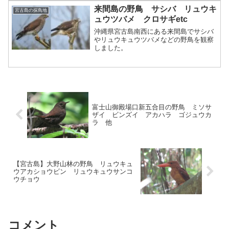
来間島の野鳥 サシバ リュウキ
宮古島の探鳥地
ュウツバメ クロサギetc
沖縄県宮古島南西にある来間島でサシバ
やリュウキュウツバメなどの野鳥を観察
しました。
富士山御殿場口新五合目の野鳥 ミソサ
ザイ ビンズイ アカハラ ゴジュウカ
ラ 他
【宮古島】大野山林の野鳥 リュウキュ
ウアカショウビン リュウキュウサンコ
ウチョウ
コメント