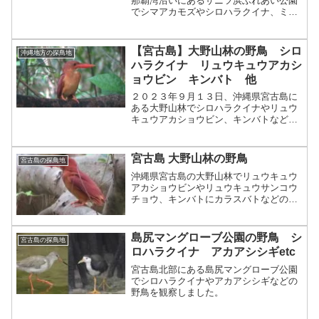
那覇湾沿いにあるサニツ浜ふれあい公園
でシマアカモズやシロハラクイナ、ミフ
ウズラなどの野鳥を観察しました。
【宮古島】大野山林の野鳥 シロ
沖縄地方の探鳥地
ハラクイナ リュウキュウアカシ
ョウビン キンバト 他
２０２３年９月１３日、沖縄県宮古島に
ある大野山林でシロハラクイナやリュウ
キュウアカショウビン、キンバトなどの
野鳥を観察しました。
宮古島 大野山林の野鳥
宮古島の探鳥地
沖縄県宮古島の大野山林でリュウキュウ
アカショウビンやリュウキュウサンコウ
チョウ、キンバトにカラスバトなどの野
鳥を観察しました。
島尻マングローブ公園の野鳥 シ
宮古島の探鳥地
ロハラクイナ アカアシシギetc
宮古島北部にある島尻マングローブ公園
でシロハラクイナやアカアシシギなどの
野鳥を観察しました。