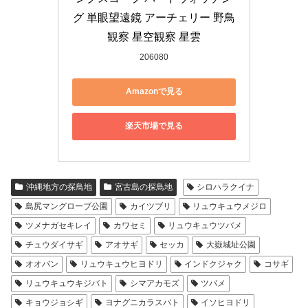
グ 単眼望遠鏡 アーチェリー 野鳥
観察 星空観察 星雲
206080
Amazonで見る
楽天市場で見る
沖縄地方の探鳥地
宮古島の探鳥地
シロハラクイナ
島尻マングローブ公園
カイツブリ
リュウキュウメジロ
ツメナガセキレイ
カワセミ
リュウキュウツバメ
チュウダイサギ
アオサギ
セッカ
大嶽城址公園
オオバン
リュウキュウヒヨドリ
インドクジャク
コサギ
リュウキュウキジバト
シマアカモズ
ツバメ
キョウジョシギ
ヨナグニカラスバト
イソヒヨドリ