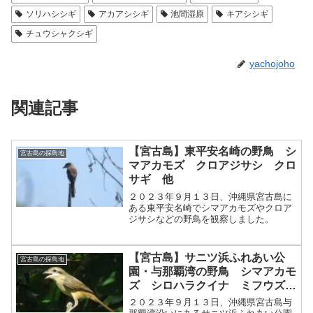
ソリハシシギ
アカアシシギ
池間湿原
キアシシギ
チュウシャクシギ
yachojoho
関連記事
【宮古島】東平安名崎の野鳥 シ
宮古島の探鳥地
マアカモズ クロアジサシ クロ
サギ 他
２０２３年９月１３日、沖縄県宮古島に
ある東平安名崎でシマアカモズやクロア
ジサシなどの野鳥を観察しました。
【宮古島】サニツ浜ふれあい公
宮古島の探鳥地
園・与那覇湾の野鳥 シマアカモ
ズ シロハラクイナ ミフウズ
ラ 他
２０２３年９月１３日、沖縄県宮古島与