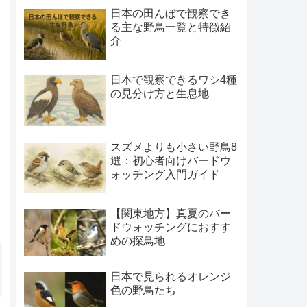
日本の田んぼで観察でき
る主な野鳥一覧と特徴紹
介
日本で観察できるワシ4種
の見分け方と生息地
スズメよりも小さい野鳥8
選：初心者向けバードウ
ォッチング入門ガイド
【関東地方】真夏のバー
ドウォッチングにおすす
めの探鳥地
日本で見られるオレンジ
色の野鳥たち