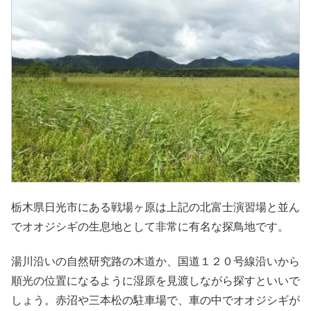
栃木県日光市にある戦場ヶ原は上記の北富士演習場と並ん
でオオジシギの生息地として非常に有名な探鳥地です。
湯川沿いの自然研究路の木道か、国道１２０号線沿いから
順光の位置になるように湿原を見渡しながら探すといいで
しょう。赤沼や三本松の駐車場で、車の中でオオジシギが