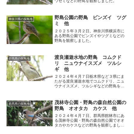
ワセミなどの野鳥を観察しました。
野島公園の野鳥 ビンズイ ツグ
神奈川県の探鳥地
ミ 他
２０２５年３月２日、神奈川県横浜市に
ある野島公園でビンズイやツグミなどの
野鳥を観察しました。
渡良瀬遊水地の野鳥 コムクド
群馬県の探鳥地
リ ニュウナイスズメ ツルシ
ギ 他
２０２４年４月７日栃木県など３県にま
たがる渡良瀬遊水地でコムクドリ、ニュ
ウナイスズメ、ツルシギなどの野鳥を観
察しました。
茂林寺公園・野鳥の森自然公園の
群馬県の探鳥地
野鳥 オオタカ カケス 他
２０２４年４月７日、群馬県館林市にあ
る茂林寺公園・野鳥の森自然公園でオオ
タカやカケスなどの野鳥を観察しまし
た。