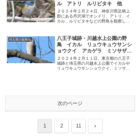
ル アトリ ルリビタキ 他
２０２４年２月２４日、神奈川県足柄上
郡にある丹沢湖でオシドリ、アトリ、イ
カル、ルリビタキなどの野鳥を観察しま
した。
八王子城跡・川越水上公園の野
埼玉県の探鳥地
鳥 イカル リュウキュウサンシ
ョウクイ アカゲラ ミソサザ
イ 他
２０２４年２月１１日、東京都の八王子
城跡と埼玉県の川越水上公園でイカルや
リュウキュウサンショウクイ、ミソサザ
イなどの野鳥を観察しました。
次のページ
次
1
2
11
へ