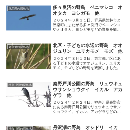
多々良沼の野鳥 ベニマシコ オ
群馬県の探鳥地
オタカ ヨシガモ 他
２０２４年３月３１日、群馬県館林市と
邑楽町にまたがる多々良沼でベニマシコ
やオオタカ、ヨシガモなどの野鳥を観察
しました。
北区・子どもの水辺の野鳥 オオ
東京都の探鳥地
ジュリン ユリカモメ モズ 他
２０２４年３月１０日、東京都北区にあ
る子どもの水辺でオオジュリン、ユリカ
モメ、モズなどの野鳥を観察しました。
秦野戸川公園の野鳥 リュウキュ
神奈川県の探鳥地
ウサンショウクイ イカル アカ
ゲラ 他
２０２４年２月２４日、神奈川県秦野市
にある秦野戸川公園でリュウキュウサン
ショウクイ、イカル、アカゲラなどの野
鳥を観察しました。
丹沢湖の野鳥 オシドリ イカ
神奈川県の探鳥地