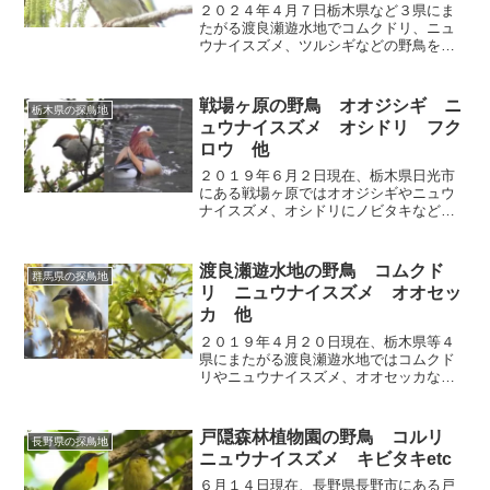
２０２４年４月７日栃木県など３県にま
たがる渡良瀬遊水地でコムクドリ、ニュ
ウナイスズメ、ツルシギなどの野鳥を観
察しました。
戦場ヶ原の野鳥 オオジシギ ニ
栃木県の探鳥地
ュウナイスズメ オシドリ フク
ロウ 他
２０１９年６月２日現在、栃木県日光市
にある戦場ヶ原ではオオジシギやニュウ
ナイスズメ、オシドリにノビタキなどの
野鳥を観察することができます。
渡良瀬遊水地の野鳥 コムクド
群馬県の探鳥地
リ ニュウナイスズメ オオセッ
カ 他
２０１９年４月２０日現在、栃木県等４
県にまたがる渡良瀬遊水地ではコムクド
リやニュウナイスズメ、オオセッカなど
の野鳥を観察することができます。
戸隠森林植物園の野鳥 コルリ
長野県の探鳥地
ニュウナイスズメ キビタキetc
６月１４日現在、長野県長野市にある戸