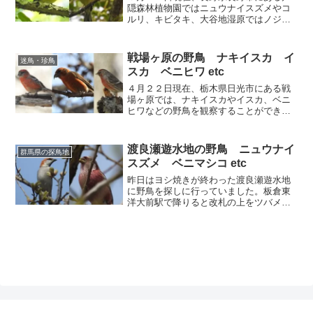
隠森林植物園ではニュウナイスズメやコ
ルリ、キビタキ、大谷地湿原ではノジコ
やキバシリなどの野鳥を観察することが
できます。
戦場ヶ原の野鳥 ナキイスカ イ
迷鳥・珍鳥
スカ ベニヒワ etc
４月２２日現在、栃木県日光市にある戦
場ヶ原では、ナキイスカやイスカ、ベニ
ヒワなどの野鳥を観察することができま
す。
渡良瀬遊水地の野鳥 ニュウナイ
群馬県の探鳥地
スズメ ベニマシコ etc
昨日はヨシ焼きが終わった渡良瀬遊水地
に野鳥を探しに行っていました。板倉東
洋大前駅で降りると改札の上をツバメが
飛び回っていました。ツバメは数羽が構
内を飛び回っていたので営巣場所を探し
ていたのでしょうか。駅の前を流れる川
ではクサシギが１羽でおし...