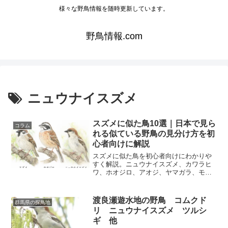
様々な野鳥情報を随時更新しています。
野鳥情報.com
ニュウナイスズメ
スズメに似た鳥10選｜日本で見ら
コラム
れる似ている野鳥の見分け方を初
心者向けに解説
スズメに似た鳥を初心者向けにわかりや
すく解説。ニュウナイスズメ、カワラヒ
ワ、ホオジロ、アオジ、ヤマガラ、モ
ズ、セッカ、カシラダカ冬羽、オオジュ
リン冬羽、ヒタキ科のメスまで、見分け
方のコツをまとめました。
渡良瀬遊水地の野鳥 コムクド
群馬県の探鳥地
リ ニュウナイスズメ ツルシ
ギ 他