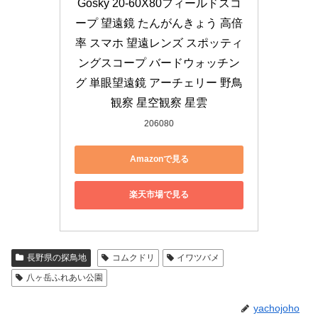
Gosky 20-60X80フィールドスコ
ープ 望遠鏡 たんがんきょう 高倍
率 スマホ 望遠レンズ スポッティ
ングスコープ バードウォッチン
グ 単眼望遠鏡 アーチェリー 野鳥
観察 星空観察 星雲
206080
Amazonで見る
楽天市場で見る
長野県の探鳥地
コムクドリ
イワツバメ
八ヶ岳ふれあい公園
yachojoho