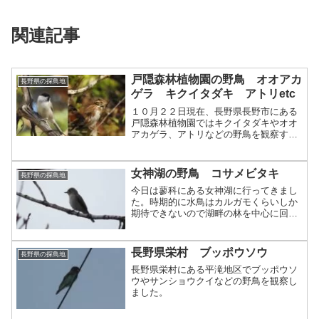
関連記事
戸隠森林植物園の野鳥 オオアカ
長野県の探鳥地
ゲラ キクイタダキ アトリetc
１０月２２日現在、長野県長野市にある
戸隠森林植物園ではキクイタダキやオオ
アカゲラ、アトリなどの野鳥を観察する
ことができます。
女神湖の野鳥 コサメビタキ
長野県の探鳥地
今日は蓼科にある女神湖に行ってきまし
た。時期的に水鳥はカルガモくらいしか
期待できないので湖畔の林を中心に回り
ました。エサさがし中のアカゲラ。この
アカゲラは特にせわしなく、次から次へ
と木々を飛び回っていました。ヨシ原に
長野県栄村 ブッポウソウ
長野県の探鳥地
はオオヨシキリ。オオヨシ...
長野県栄村にある平滝地区でブッポウソ
ウやサンショウクイなどの野鳥を観察し
ました。