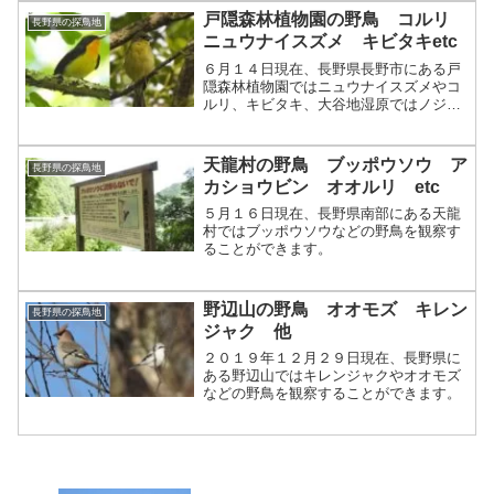
戸隠森林植物園の野鳥 コルリ
長野県の探鳥地
ニュウナイスズメ キビタキetc
６月１４日現在、長野県長野市にある戸
隠森林植物園ではニュウナイスズメやコ
ルリ、キビタキ、大谷地湿原ではノジコ
やキバシリなどの野鳥を観察することが
できます。
天龍村の野鳥 ブッポウソウ ア
長野県の探鳥地
カショウビン オオルリ etc
５月１６日現在、長野県南部にある天龍
村ではブッポウソウなどの野鳥を観察す
ることができます。
野辺山の野鳥 オオモズ キレン
長野県の探鳥地
ジャク 他
２０１９年１２月２９日現在、長野県に
ある野辺山ではキレンジャクやオオモズ
などの野鳥を観察することができます。