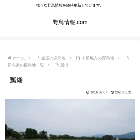
様々な野鳥情報を随時更新しています。
野鳥情報.com
ホーム
全国の探鳥地
中部地方の探鳥地
新潟県の探鳥地一覧
瓢湖
瓢湖
2016.07.07
2020.05.31