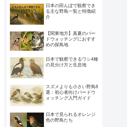
日本の田んぼで観察でき
る主な野鳥一覧と特徴紹
介
【関東地方】真夏のバー
ドウォッチングにおすす
めの探鳥地
日本で観察できるワシ4種
の見分け方と生息地
スズメよりも小さい野鳥8
選：初心者向けバードウ
ォッチング入門ガイド
日本で見られるオレンジ
色の野鳥たち