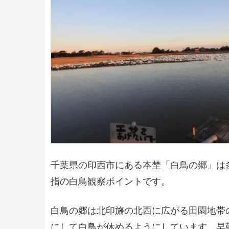
千葉県の印西市にある本埜「白鳥の郷」は
指の白鳥観察ポイントです。
白鳥の郷は北印旛の北西に広がる田園地帯
にして白鳥が休めるようにしています。早