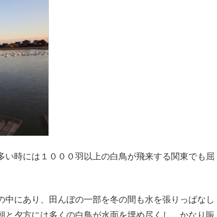
多い時には１０００羽以上の白鳥が飛来する関東でも屈
の中にあり、田んぼの一部を冬の間も水を張りっぱなし
朝と夕方には多くの白鳥が水面を埋め尽くし、かなり賑