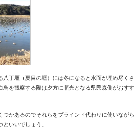
る八丁堰（夏目の堰）には冬になると水面が埋め尽くさ
白鳥を観察する際は夕方に順光となる県民森側がおすす
くつかあるのでそれらをブラインド代わりに使いながら
つといいでしょう。