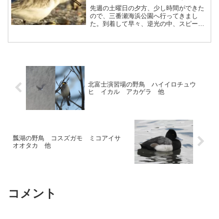
先週の土曜日の夕方、少し時間ができた
ので、三番瀬海浜公園へ行ってきまし
た。到着して早々、逆光の中、スピーカ
ーの上に止まる猛禽を発見。順光の位置
に移動して確認すると、チョウゲンボウ
でした。この場所のお気に入りなのか、
足元にはフンがびっしり。そ...
北富士演習場の野鳥 ハイイロチュウ
ヒ イカル アカゲラ 他
瓢湖の野鳥 コスズガモ ミコアイサ
オオタカ 他
コメント