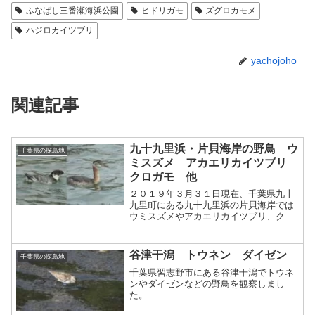
ふなばし三番瀬海浜公園
ヒドリガモ
ズグロカモメ
ハジロカイツブリ
yachojoho
関連記事
九十九里浜・片貝海岸の野鳥 ウ
千葉県の探鳥地
ミスズメ アカエリカイツブリ
クロガモ 他
２０１９年３月３１日現在、千葉県九十
九里町にある九十九里浜の片貝海岸では
ウミスズメやアカエリカイツブリ、クロ
ガモなどを、香取郡のコジュリン公園で
はオオセッカなどの野鳥を観察すること
ができます。
谷津干潟 トウネン ダイゼン
千葉県の探鳥地
千葉県習志野市にある谷津干潟でトウネ
ンやダイゼンなどの野鳥を観察しまし
た。