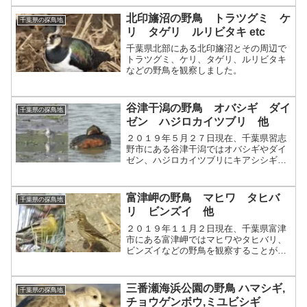
北印旛沼の野鳥 トラツグミ ケ
千葉県の探鳥地
リ タゲリ ルリビタキ etc
千葉県北部にある北印旛沼とその周辺で
トラツグミ、ケリ、タゲリ、ルリビタキ
などの野鳥を観察しました。
谷津干潟の野鳥 オバシギ ダイ
千葉県の探鳥地
ゼン ハジロカイツブリ 他
２０１９年５月２７日現在、千葉県習志
野市にある谷津干潟ではオバシギやダイ
ゼン、ハジロカイツブリにキアシシギな
どの野鳥を観察することができます。
富津岬の野鳥 マヒワ タヒバ
千葉県の探鳥地
リ ビンズイ 他
２０１９年１１月２日現在、千葉県富津
市にある富津岬ではマヒワやタヒバリ、
ビンズイなどの野鳥を観察することがで
きます。
三番瀬海浜公園の野鳥 ハマシギ,
千葉県の探鳥地
チョウゲンボウ,ミユビシギ