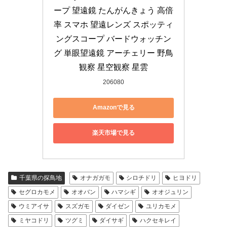
ープ 望遠鏡 たんがんきょう 高倍
率 スマホ 望遠レンズ スポッティ
ングスコープ バードウォッチン
グ 単眼望遠鏡 アーチェリー 野鳥
観察 星空観察 星雲
206080
Amazonで見る
楽天市場で見る
千葉県の探鳥地
オナガガモ
シロチドリ
ヒヨドリ
セグロカモメ
オオバン
ハマシギ
オオジュリン
ウミアイサ
スズガモ
ダイゼン
ユリカモメ
ミヤコドリ
ツグミ
ダイサギ
ハクセキレイ