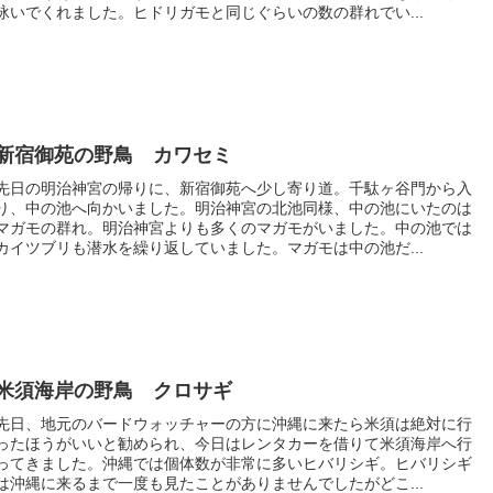
泳いでくれました。ヒドリガモと同じぐらいの数の群れでい...
新宿御苑の野鳥 カワセミ
先日の明治神宮の帰りに、新宿御苑へ少し寄り道。千駄ヶ谷門から入
り、中の池へ向かいました。明治神宮の北池同様、中の池にいたのは
マガモの群れ。明治神宮よりも多くのマガモがいました。中の池では
カイツブリも潜水を繰り返していました。マガモは中の池だ...
米須海岸の野鳥 クロサギ
先日、地元のバードウォッチャーの方に沖縄に来たら米須は絶対に行
ったほうがいいと勧められ、今日はレンタカーを借りて米須海岸へ行
ってきました。沖縄では個体数が非常に多いヒバリシギ。ヒバリシギ
は沖縄に来るまで一度も見たことがありませんでしたがどこ...