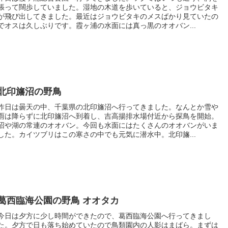
張って闊歩していました。湿地の木道を歩いていると、ジョウビタキ
が飛び出してきました。最近はジョウビタキのメスばかり見ていたの
でオスは久しぶりです。霞ヶ浦の水面には真っ黒のオオバン...
北印旛沼の野鳥
昨日は曇天の中、千葉県の北印旛沼へ行ってきました。なんとか雪や
雨は降らずに北印旛沼へ到着し、吉高揚排水場付近から探鳥を開始。
沼や湖の常連のオオバン。今回も水面にはたくさんのオオバンがいま
した。カイツブリはこの寒さの中でも元気に潜水中。北印旛...
葛西臨海公園の野鳥 オオタカ
今日は夕方に少し時間ができたので、葛西臨海公園へ行ってきまし
た。夕方で日も落ち始めていたので鳥類園内の人影はまばら。まずは