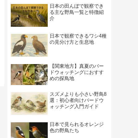
日本の田んぼで観察でき
る主な野鳥一覧と特徴紹
介
日本で観察できるワシ4種
の見分け方と生息地
【関東地方】真夏のバー
ドウォッチングにおすす
めの探鳥地
スズメよりも小さい野鳥8
選：初心者向けバードウ
ォッチング入門ガイド
日本で見られるオレンジ
色の野鳥たち