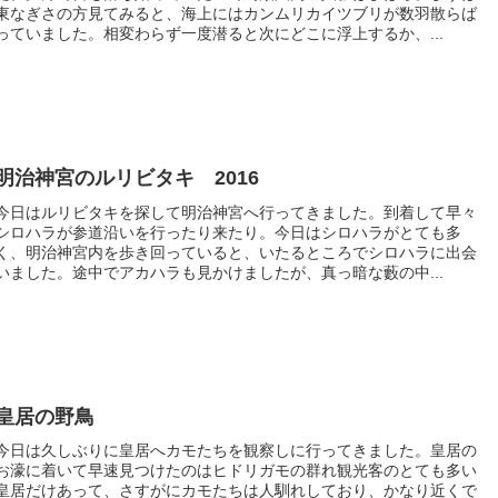
東なぎさの方見てみると、海上にはカンムリカイツブリが数羽散らば
っていました。相変わらず一度潜ると次にどこに浮上するか、...
明治神宮のルリビタキ 2016
今日はルリビタキを探して明治神宮へ行ってきました。到着して早々
シロハラが参道沿いを行ったり来たり。今日はシロハラがとても多
く、明治神宮内を歩き回っていると、いたるところでシロハラに出会
いました。途中でアカハラも見かけましたが、真っ暗な藪の中...
皇居の野鳥
今日は久しぶりに皇居へカモたちを観察しに行ってきました。皇居の
お濠に着いて早速見つけたのはヒドリガモの群れ観光客のとても多い
皇居だけあって、さすがにカモたちは人馴れしており、かなり近くで