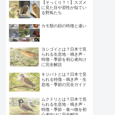
【そっくり？！】スズメ
に見た目や習性が似てい
る野鳥たち
カモ類の顔の特徴と違い
ヨシゴイとは？日本で見
られる生息地・鳴き声・
特徴・季節を初心者向け
に完全解説
キジバトとは？日本で見
られる特徴・鳴き声・生
息地・季節の完全ガイド
ムクドリとは？日本で見
られる生息地・鳴き声・
特徴・季節・食べ物を初
心者向けに完全解説