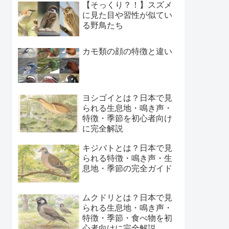
【そっくり？！】スズメ
に見た目や習性が似てい
る野鳥たち
カモ類の顔の特徴と違い
ヨシゴイとは？日本で見
られる生息地・鳴き声・
特徴・季節を初心者向け
に完全解説
キジバトとは？日本で見
られる特徴・鳴き声・生
息地・季節の完全ガイド
ムクドリとは？日本で見
られる生息地・鳴き声・
特徴・季節・食べ物を初
心者向けに完全解説