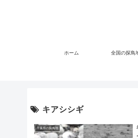
ホーム
全国の探鳥
キアシシギ
千葉県の探鳥地