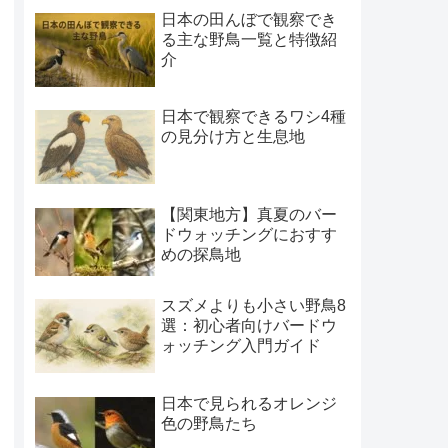
日本の田んぼで観察でき
る主な野鳥一覧と特徴紹
介
日本で観察できるワシ4種
の見分け方と生息地
【関東地方】真夏のバー
ドウォッチングにおすす
めの探鳥地
スズメよりも小さい野鳥8
選：初心者向けバードウ
ォッチング入門ガイド
日本で見られるオレンジ
色の野鳥たち