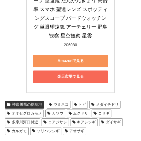
ープ 望遠鏡 たんがんきょう 高倍
率 スマホ 望遠レンズ スポッティ
ングスコープ バードウォッチン
グ 単眼望遠鏡 アーチェリー 野鳥
観察 星空観察 星雲
206080
Amazonで見る
楽天市場で見る
神奈川県の探鳥地
ウミネコ
トビ
メダイチドリ
オオセグロカモメ
カワウ
ムクドリ
コサギ
多摩川河口付近
コアジサシ
キアシシギ
ダイサギ
カルガモ
ソリハシシギ
アオサギ