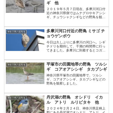
ギ 他
２０１９年５月７日現在、多摩川河口付
近の神奈川県側ではムナグロやキアシシ
ギ、チュウシャクシギなどの野鳥を観察
することができます。
多摩川河口付近の野鳥 ミサゴ チ
神奈川県の探鳥地
ョウゲンボウ
今日は久しぶりに多摩川の河口へ。シギ
チドリを期待して、干潮の時間帯に行っ
てきました。多摩川に到着するとコガモ
が干潟で採食中。コガモはいつも干潟や
湿地などで歩きながら採食している印象
です。今日はオオバンがとても多く、い
平塚市の田園地帯の野鳥 ツルシ
神奈川県の探鳥地
たるところで遭遇。多摩川...
ギ コアオアシシギ タカブシギ
神奈川県平塚市の田園地帯で、ツルシ
ギ、コアオアシシギ、タカブシギなどの
野鳥を観察しました。
丹沢湖の野鳥 オシドリ イカ
神奈川県の探鳥地
ル アトリ ルリビタキ 他
２０２４年２月２４日、神奈川県足柄上
郡にある丹沢湖でオシドリ、アトリ、イ