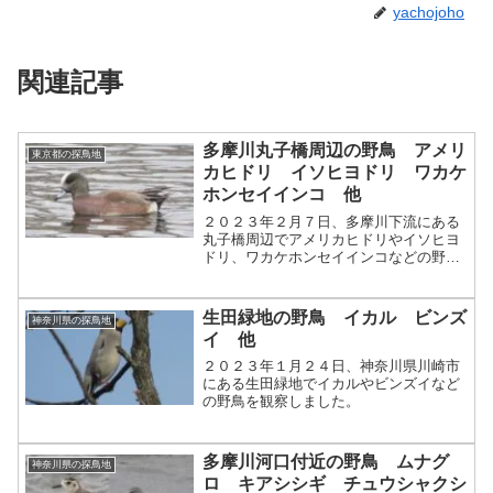
yachojoho
関連記事
多摩川丸子橋周辺の野鳥 アメリ
東京都の探鳥地
カヒドリ イソヒヨドリ ワカケ
ホンセイインコ 他
２０２３年２月７日、多摩川下流にある
丸子橋周辺でアメリカヒドリやイソヒヨ
ドリ、ワカケホンセイインコなどの野鳥
を観察しました。
生田緑地の野鳥 イカル ビンズ
神奈川県の探鳥地
イ 他
２０２３年１月２４日、神奈川県川崎市
にある生田緑地でイカルやビンズイなど
の野鳥を観察しました。
多摩川河口付近の野鳥 ムナグ
神奈川県の探鳥地
ロ キアシシギ チュウシャクシ