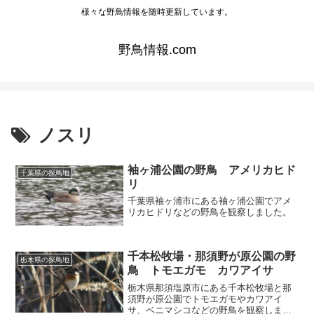
様々な野鳥情報を随時更新しています。
野鳥情報.com
ノスリ
袖ヶ浦公園の野鳥 アメリカヒド
千葉県の探鳥地
リ
千葉県袖ヶ浦市にある袖ヶ浦公園でアメ
リカヒドリなどの野鳥を観察しました。
千本松牧場・那須野が原公園の野
栃木県の探鳥地
鳥 トモエガモ カワアイサ
栃木県那須塩原市にある千本松牧場と那
須野が原公園でトモエガモやカワアイ
サ、ベニマシコなどの野鳥を観察しまし