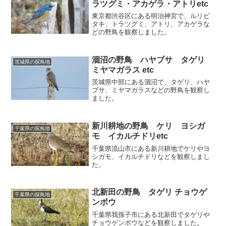
ラツグミ・アカゲラ・アトリetc
東京都渋谷区にある明治神宮で、ルリビ
タキ、トラツグミ、アトリ、アカゲラな
どの野鳥を観察しました。
涸沼の野鳥 ハヤブサ タゲリ
茨城県の探鳥地
ミヤマガラス etc
茨城県中部にある涸沼で、タゲリ、ハヤ
ブサ、ミヤマガラスなどの野鳥を観察し
ました。
新川耕地の野鳥 ケリ ヨシガ
千葉県の探鳥地
モ イカルチドリetc
千葉県流山市にある新川耕地でケリやヨ
シガモ、イカルチドリなどを観察しまし
た。
北新田の野鳥 タゲリ チョウゲ
千葉県の探鳥地
ンボウ
千葉県我孫子市にある北新田でタゲリや
チョウゲンボウなどを観察しました。