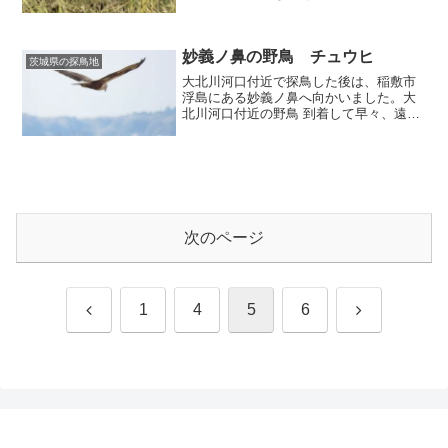
妙義ノ鼻の野鳥 チュウヒ
茨城県の探鳥地
大北川河口付近で探鳥した後は、稲敷市
浮島にある妙義ノ鼻へ向かいました。大
北川河口付近の野鳥 到着して早々、遠く
に止まるチュウヒを発見。妙義ノ鼻には
チュウヒが多く、複数羽でアシ原の上空
を飛び回っていました。オオジュリンは
多く見られましたが、探...
次のページ
前
次
1
4
5
6
へ
へ