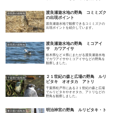
た。
渡良瀬遊水地の野鳥 コミミズク
群馬県の探鳥地
の出現ポイント
渡良瀬遊水地で観察できるコミミズクの
出現ポイントを紹介しています。
渡良瀬遊水地の野鳥 ミコアイ
群馬県の探鳥地
サ カワアイサ
栃木県など４県にまたがる渡良瀬遊水地
でカワアイサやミコアイサなどの野鳥を
観察しました。
２１世紀の森と広場の野鳥 ルリ
千葉県の探鳥地
ビタキ オオタカ アトリ
千葉県松戸市にある２１世紀の森と広場
でルリビタキやオオタカ、アトリなどの
野鳥を観察しました。
明治神宮の野鳥 ルリビタキ・ト
東京都の探鳥地