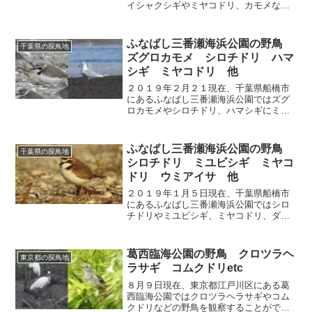
イシャクシギやミヤコドリ、カモメなど
の野鳥を観察することができます。
ふなばし三番瀬海浜公園の野鳥
千葉県の探鳥地
ズグロカモメ シロチドリ ハマ
シギ ミヤコドリ 他
２０１９年２月２１現在、千葉県船橋市
にあるふなばし三番瀬海浜公園ではズグ
ロカモメやシロチドリ、ハマシギにミヤ
コドリなどの野鳥を観察することができ
ます。
ふなばし三番瀬海浜公園の野鳥
千葉県の探鳥地
シロチドリ ミユビシギ ミヤコ
ドリ ウミアイサ 他
２０１９年１月５日現在、千葉県船橋市
にあるふなばし三番瀬海浜公園ではシロ
チドリやミユビシギ、ミヤコドリ、ダイ
ゼン、ハマシギ、ウミアイサなどの野鳥
を観察することができます。
葛西臨海公園の野鳥 クロツラヘ
東京都の探鳥地
ラサギ コムクドリetc
８月９日現在、東京都江戸川区にある葛
西臨海公園ではクロツラヘラサギやコム
クドリなどの野鳥を観察することができ