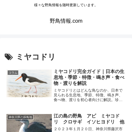
様々な野鳥情報を随時更新しています。
野鳥情報.com
ミヤコドリ
ミヤコドリ完全ガイド｜日本の生
コラム
息地・季節・特徴・鳴き声・食べ
物・渡りを解説
ミヤコドリとはどんな鳥なのか、日本で
見られる生息地、季節、特徴、鳴き声、
食べ物、渡りを初心者向けに解説。珍し
い理由やユリカモメとの違い、干潟での
見つけ方、観察時の注意点まで詳しく紹
介します。
江の島の野鳥 アビ ミヤコド
神奈川県の探鳥地
リ クロサギ イソヒヨドリ 他
２０２３年１月２０日、神奈川県藤沢市