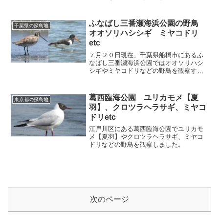
ます。
ふなばし三番瀬海浜公園の野鳥
千葉県の探鳥地
オオソリハシシギ ミヤコドリ
etc
７月２０日現在、千葉県船橋市にあるふ
なばし三番瀬海浜公園ではオオソリハシ
シギやミヤコドリなどの野鳥を観察する
ことができます。
葛西臨海公園 ユリカモメ【夏
東京都の探鳥地
羽】、クロツラヘラサギ、ミヤコ
ドリetc
江戸川区にある葛西臨海公園でユリカモ
メ【夏羽】やクロツラヘラサギ、ミヤコ
ドリなどの野鳥を観察しました。
次のページ