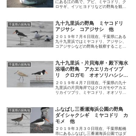
にある江の島で、アビ、ミヤコドリ、ク
ロサギ、イソヒヨドリなどの野鳥を観察
しました。
九十九里浜の野鳥 ミヤコドリ
千葉県の探鳥地
アジサシ コアジサシ 他
２０１９年７月６日現在、千葉県にある
九十九里浜ではミヤコドリ、アジサシ、
コアジサシなどの野鳥を観察することが
できます。
九十九里浜・片貝海岸・殿下海水
千葉県の探鳥地
浴場の野鳥 アカエリカイツブ
リ クロガモ オオソリハシシ
ギ ミヤコドリ 他
２０１９年４月７日現在、千葉県の九十
九里浜の片貝海岸ではクロガモやアカエ
リカイツブリ、ミヤコドリ、オオソリハ
シシギが、殿下海水浴場ではミユビシギ
などの野鳥を観察することができます。
ふなばし三番瀬海浜公園の野鳥
千葉県の探鳥地
ダイシャクシギ ミヤコドリ カ
モメ 他
２０１９年３月３０日現在、千葉県船橋
市にあるふなばし三番瀬海浜公園ではダ