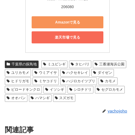
206080
Amazonで見る
楽天市場で見る
千葉県の探鳥地
ミユビシギ
タヒバリ
三番瀬海浜公園
ユリカモメ
ウミアイサ
ハクセキレイ
ダイゼン
ヒドリガモ
ミヤコドリ
ハジロカイツブリ
カモメ
ビロードキンクロ
イソシギ
シロチドリ
セグロカモメ
オオバン
ハマシギ
スズガモ
yachojoho
関連記事