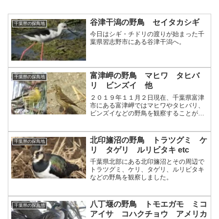
谷津干潟の野鳥 セイタカシギ
千葉県の探鳥地
今日はシギ・チドリの渡りが始まった千
葉県習志野市にある谷津干潟へ。
富津岬の野鳥 マヒワ タヒバ
千葉県の探鳥地
リ ビンズイ 他
２０１９年１１月２日現在、千葉県富津
市にある富津岬ではマヒワやタヒバリ、
ビンズイなどの野鳥を観察することがで
きます。
北印旛沼の野鳥 トラツグミ ケ
千葉県の探鳥地
リ タゲリ ルリビタキ etc
千葉県北部にある北印旛沼とその周辺で
トラツグミ、ケリ、タゲリ、ルリビタキ
などの野鳥を観察しました。
八丁堰の野鳥 トモエガモ ミコ
千葉県の探鳥地
アイサ コハクチョウ アメリカ