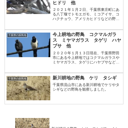
ヒドリ 他
２０２１年１月２日、千葉県東庄町にあ
る八丁堰でトモエガモ、ミコアイサ、コ
ハクチョウ、アメリカヒドリなどの野鳥
を観察しました。
今上耕地の野鳥 コクマルガラ
千葉県の探鳥地
ス ミヤマガラス タゲリ ハヤ
ブサ 他
２０２０年１月１３日現在、千葉県野田
市にある今上耕地ではコクマルガラスや
ミヤマガラス、タゲリにハヤブサなどの
野鳥を観察することができます。
新川耕地の野鳥 ケリ タシギ
千葉県の探鳥地
千葉県流山市にある新川耕地でケリやタ
シギなどの野鳥を観察しました。