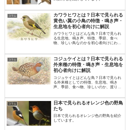
カワラヒワとは？日本で見られる
コラム
黄色い翼の小鳥の特徴・鳴き声・
生息地を初心者向けに解説
カワラヒワとはどんな鳥？日本で見られ
る生息地、鳴き声、特徴、季節、食べ
物、珍しい鳥なのかを初心者向けにわか
りやすく解説。黄色い翼や太いくちば
し、スズメとの違い、観察のコツも紹介
します。
コジュケイとは？日本で見られる
コラム
外来種の特徴・鳴き声・生息地を
初心者向けに解説
コジュケイとはどんな鳥？日本で見られ
る外来種としての特徴、生息地、鳴き
声、季節、食べ物、珍しいのか、渡りを
するのかを初心者向けにわかりやすく解
説します。
日本で見られるオレンジ色の野鳥
コラム
たち
日本で見られるオレンジ色の野鳥を紹介
しています。