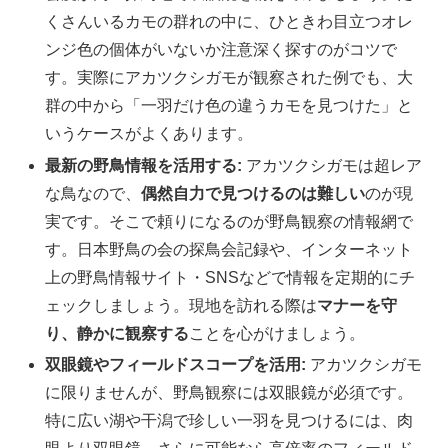
くさんいるカモの群れの中に、ひときわ目立つオレ
ンジ色の個体がいないか注意深く探すのがコツで
す。実際にアカツクシガモが観察された例でも、大
群の中から「一羽だけ色の違うカモを見つけた」と
いうケースがよくあります。
最新の野鳥情報を活用する:
アカツクシガモは超レア
な鳥なので、
偶然自力で見つけるのは難しい
のが現
実です。そこで頼りになるのが野鳥観察の情報網で
す。日本野鳥の会の探鳥会記録や、インターネット
上の野鳥情報サイト・SNSなどで情報を定期的にチ
ェックしましょう。現地を訪れる際は
マナーを守
り、静かに観察する
ことを心がけましょう。
双眼鏡やフィールドスコープを活用:
アカツクシガモ
に限りませんが、野鳥観察には双眼鏡が必須です。
特に広い湖や干潟で珍しい一羽を見つけるには、肉