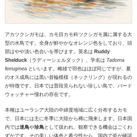
アカツクシガモは、カモ目カモ科ツクシガモ属に属する大
型の水鳥です。全身が鮮やかなオレンジ色をしており、頭
部はやや淡い色合いを帯びます。英名は
Ruddy
Shelduck
（ラディーシェルダック）、学名は
Tadorna
ferruginea
といいます。雌雄で羽色はほぼ同じですが、夏
のオス成鳥には黒い首輪模様（ネックリング）が現れるの
が特徴です。日本では普段見られない珍しい鳥で、バード
ウォッチャー憧れの存在です。
本種はユーラシア大陸の中緯度地域に広く分布するカモ
で、日本には主に冬季に大陸から稀に飛来します。日本国
内では
迷鳥
や
珍鳥
として扱われ、観察できる機会はごくわ
ずかです。その美しい体色と希少性から、国内で姿が確認