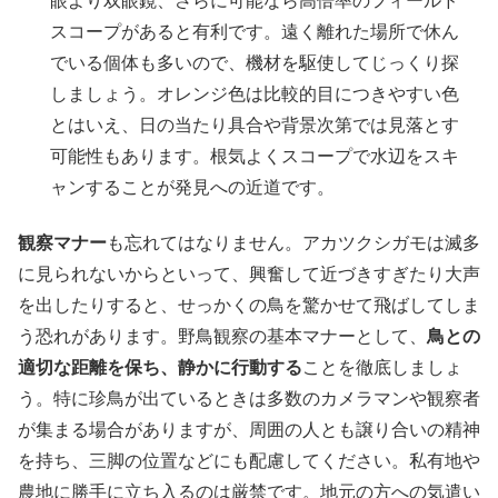
眼より双眼鏡、さらに可能なら高倍率のフィールド
スコープがあると有利です。遠く離れた場所で休ん
でいる個体も多いので、機材を駆使してじっくり探
しましょう。オレンジ色は比較的目につきやすい色
とはいえ、日の当たり具合や背景次第では見落とす
可能性もあります。根気よくスコープで水辺をスキ
ャンすることが発見への近道です。
観察マナー
も忘れてはなりません。アカツクシガモは滅多
に見られないからといって、興奮して近づきすぎたり大声
を出したりすると、せっかくの鳥を驚かせて飛ばしてしま
う恐れがあります。野鳥観察の基本マナーとして、
鳥との
適切な距離を保ち、静かに行動する
ことを徹底しましょ
う。特に珍鳥が出ているときは多数のカメラマンや観察者
が集まる場合がありますが、周囲の人とも譲り合いの精神
を持ち、三脚の位置などにも配慮してください。私有地や
農地に勝手に立ち入るのは厳禁です。地元の方への気遣い