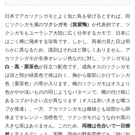
日本でアカツクシガモとよく似た鳥を挙げるとすれば、同
じツクシガモ属の
ツクシガモ（筑紫鴨）
が代表的です。ツ
クシガモもユーラシア大陸に広く分布するカモで、日本に
はごく稀に飛来する珍鳥です。しかし、両者の見た目は明
らかに異なるため、識別はそれほど難しくありません。ア
カツクシガモが全身オレンジ色なのに対し、ツクシガモは
白・黒・栗茶色
が目立つ配色です。成鳥オスのツクシガモ
は頭と頸が緑黒色で体は白く、胸から腹部にかけてレンガ
色（栗茶色）の帯が入ります。雌のツクシガモはオスより
色がやや淡いものの同じようなパターンで、嘴の付け根に
あるコブが小さい点が異なります（オスは赤い大きな嘴コ
ブが発達）。一方、アカツクシガモは雌雄とも頭部から胴
体までオレンジ～淡橙色で、ツクシガモのような白や黒の
大きな斑はありません。このため、
両種は色合いで一目瞭
然
と言えるでしょう。実際、国内の野鳥図鑑でも「特に似