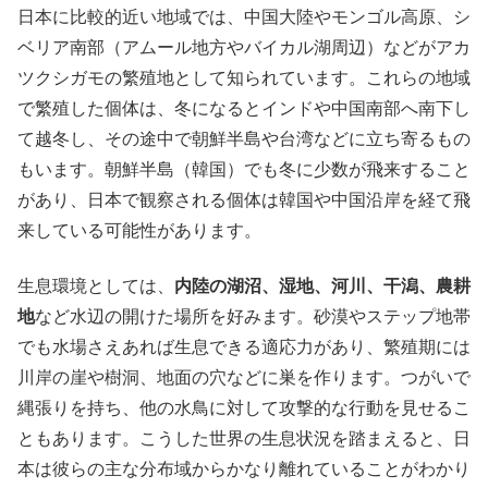
日本に比較的近い地域では、中国大陸やモンゴル高原、シ
ベリア南部（アムール地方やバイカル湖周辺）などがアカ
ツクシガモの繁殖地として知られています。これらの地域
で繁殖した個体は、冬になるとインドや中国南部へ南下し
て越冬し、その途中で朝鮮半島や台湾などに立ち寄るもの
もいます。朝鮮半島（韓国）でも冬に少数が飛来すること
があり、日本で観察される個体は韓国や中国沿岸を経て飛
来している可能性があります。
生息環境としては、
内陸の湖沼、湿地、河川、干潟、農耕
地
など水辺の開けた場所を好みます。砂漠やステップ地帯
でも水場さえあれば生息できる適応力があり、繁殖期には
川岸の崖や樹洞、地面の穴などに巣を作ります。つがいで
縄張りを持ち、他の水鳥に対して攻撃的な行動を見せるこ
ともあります。こうした世界の生息状況を踏まえると、日
本は彼らの主な分布域からかなり離れていることがわかり