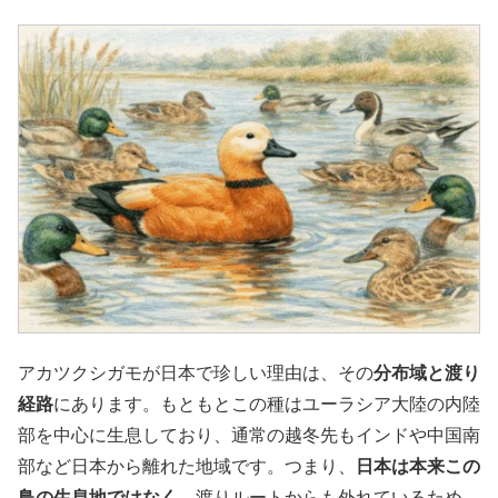
アカツクシガモが日本で珍しい理由は、その
分布域と渡り
経路
にあります。もともとこの種はユーラシア大陸の内陸
部を中心に生息しており、通常の越冬先もインドや中国南
部など日本から離れた地域です。つまり、
日本は本来この
鳥の生息地ではなく
、渡りルートからも外れているため、