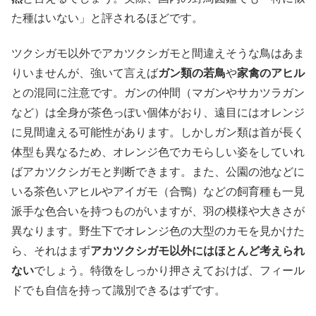
た種はいない」と評されるほどです。
ツクシガモ以外でアカツクシガモと間違えそうな鳥はあま
りいませんが、強いて言えば
ガン類の若鳥
や
家禽のアヒル
との混同に注意です。ガンの仲間（マガンやサカツラガン
など）は全身が茶色っぽい個体がおり、遠目にはオレンジ
に見間違える可能性があります。しかしガン類は首が長く
体型も異なるため、オレンジ色でカモらしい姿をしていれ
ばアカツクシガモと判断できます。また、公園の池などに
いる茶色いアヒルやアイガモ（合鴨）などの飼育種も一見
派手な色合いを持つものがいますが、羽の模様や大きさが
異なります。野生下でオレンジ色の大型のカモを見かけた
ら、それはまず
アカツクシガモ以外にはほとんど考えられ
ない
でしょう。特徴をしっかり押さえておけば、フィール
ドでも自信を持って識別できるはずです。