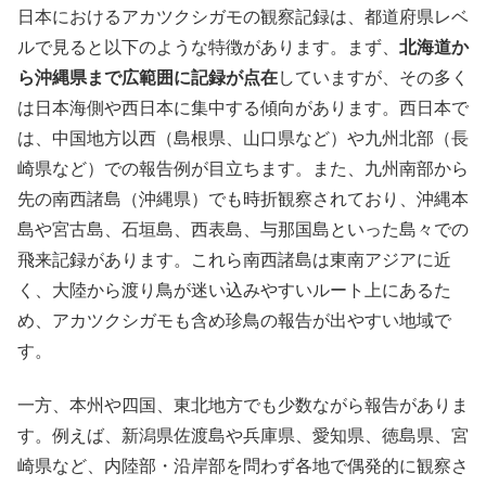
日本におけるアカツクシガモの観察記録は、都道府県レベ
ルで見ると以下のような特徴があります。まず、
北海道か
ら沖縄県まで広範囲に記録が点在
していますが、その多く
は日本海側や西日本に集中する傾向があります。西日本で
は、中国地方以西（島根県、山口県など）や九州北部（長
崎県など）での報告例が目立ちます。また、九州南部から
先の南西諸島（沖縄県）でも時折観察されており、沖縄本
島や宮古島、石垣島、西表島、与那国島といった島々での
飛来記録があります。これら南西諸島は東南アジアに近
く、大陸から渡り鳥が迷い込みやすいルート上にあるた
め、アカツクシガモも含め珍鳥の報告が出やすい地域で
す。
一方、本州や四国、東北地方でも少数ながら報告がありま
す。例えば、新潟県佐渡島や兵庫県、愛知県、徳島県、宮
崎県など、内陸部・沿岸部を問わず各地で偶発的に観察さ