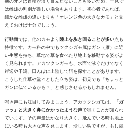
期のオスは首輪が薄く目立たないことも多いため、一見で
は雌雄の判別が難しい場合もあります。初心者であれば、
細かな雌雄の違いよりも「オレンジ色の大きなカモ」と覚
えておけば十分でしょう。
行動面では、他のカモより
陸上を歩き回ることが多い
点も
特徴です。カモ科の中でもツクシガモ属はガン（雁）に近
い生態を持ち、草地で草を食べたり地上を移動する姿がよ
く見られます。アカツクシガモも、水面で泳ぐだけでなく
岸辺や干潟、田んぼに上陸して餌を探すことがあります。
こうした仕草や堂々とした立ち姿は、初見でも「ちょっと
ガンに似ているかも？」と感じさせるかもしれません。
鳴き声にも注目してみましょう。アカツクシガモは、
「ガ
ァッ」と大きく鼻にかかったような声
で鳴くことが知られ
ています。その声量はかなり大きく、飛んでいる時も地上
にいる時も大きな声を発します。珍しい鳥ですが、もし湿