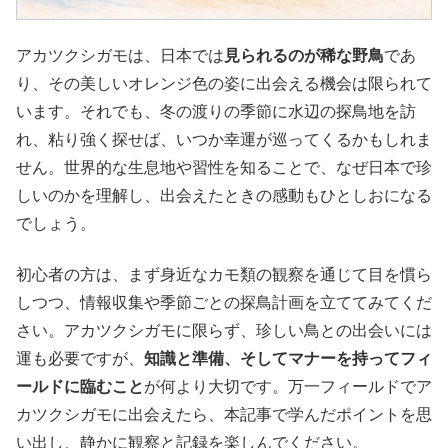
アカツクシガモは、日本では
見られるのが稀な野鳥
であ
り、その美しいオレンジ色の姿に出会える機会は限られて
います。それでも、冬の渡りの季節に水辺の探鳥地を訪
れ、粘り強く探せば、いつか幸運が巡ってくるかもしれま
せん。世界的な生息地や習性を知ることで、なぜ日本で珍
しいのかを理解し、出会えたときの感動もひとしおになる
でしょう。
初心者の方は、まず身近なカモ類の観察を通じて目を慣ら
しつつ、情報収集や季節ごとの探鳥計画を立ててみてくだ
さい。アカツクシガモに限らず、珍しい鳥との出会いには
運も必要ですが、
知識と準備、そしてマナーを持ってフィ
ールドに臨むこと
が何より大切です。万一フィールドでア
カツクシガモに出会えたら、本記事で学んだポイントを思
い出し、静かに観察と記録を楽しんでください。