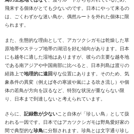
飛来する個体がとても少ないのです。日本にやって来るの
は、ごくわずかな迷い鳥か、偶然ルートを外れた個体に限
られます。
また、生態的な理由として、アカツクシガモは乾燥した草
原地帯やステップ地帯の湖沼を好む傾向があります。日本
にも越冬に適した湿地はありますが、彼らの主要な越冬地
である南アジアや中国南部に比べると、日本列島は渡りの
経路上で
地理的に遠回り
な位置にあります。そのため、気
象条件の異変（例えば冬の寒波や嵐による吹き流し）や個
体の若鳥が方向を誤るなど、特別な状況が重ならない限
り、日本まで到達しないと考えられています。
さらに、
記録数が少ない
こと自体が「珍しい鳥」として扱
われる一因です。日本ではアカツクシガモは野鳥愛好家の
間で典型的な
珍鳥
に分類されます。珍鳥とは文字通り珍し