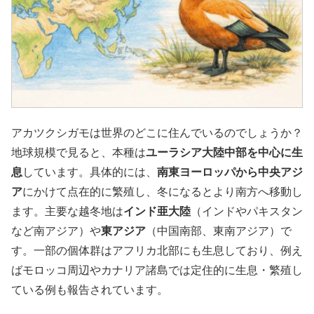
アカツクシガモは世界のどこに住んでいるのでしょうか？
地球規模で見ると、本種は
ユーラシア大陸中部を中心に生
息
しています。具体的には、
南東ヨーロッパから中央アジ
ア
にかけて点在的に繁殖し、冬になるとより南方へ移動し
ます。主要な越冬地は
インド亜大陸
（インドやパキスタン
など南アジア）や
東アジア
（中国南部、東南アジア）で
す。一部の個体群はアフリカ北部にも生息しており、例え
ばモロッコ周辺やカナリア諸島では定住的に生息・繁殖し
ている例も報告されています。