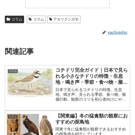
コラム
コラム
アカツクシガモ
yachojoho
関連記事
コチドリ完全ガイド｜日本で見ら
コラム
れる小さなチドリの特徴・生息
地・鳴き声・季節・食べ物・擬傷
行動までやさしく解説
日本で見られるコチドリの特徴、生息
地、鳴き声、見られる季節、食べ物、擬
傷行動、観察のコツを初心者向けにやさ
しく解説。河原や干潟、田んぼ周辺で出
会える小さなチドリの魅力を紹介しま
す。
【関東編】冬の猛禽類の観察にお
コラム
すすめの探鳥地
関東で冬に猛禽類が観察できるおすすめ
の探鳥地を紹介しています。