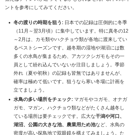
ントを参考にしてみてください。
冬の渡りの時期を狙う:
日本での記録は圧倒的に冬季
（11月～翌3月頃）に集中しています。特に真冬の12
～2月は、カモ類やハクチョウ類が各地に渡来してい
るベストシーズンです。越冬期の湿地や湖沼には数
多くの水鳥が集まるため、アカツクシガモもその一
員として紛れ込んでいないか注目しましょう。季節
外れ（夏や初秋）の記録も皆無ではありませんが、
確率は極めて低いです。狙うなら寒い冬場に計画を
立てましょう。
水鳥の多い場所をチェック:
マガモやコガモ、オナガ
ガモ、マガン、ハクチョウ類などがたくさん越冬し
ている場所は要チェックです。広大な
干潟や河口、
湖沼、公園の大きな池、農業用ため池
など、水鳥の
密度が高い探鳥地で双眼鏡を構えてみましょう。た