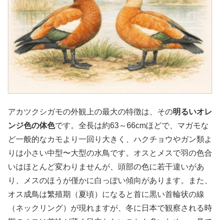
アカツクシガモの外観上の最大の特徴は、その
明るいオレ
ンジ色の体色
です。全長は約63～66cmほどで、マガモな
ど一般的なカモより一回り大きく、ハクチョウやガン類よ
りは小さい中型〜大型の水鳥です。オスとメスで羽の色合
いはほとんど変わりませんが、頭部の色に若干違いがあ
り、メスのほうが僅かに白っぽい傾向があります。また、
オス成鳥は繁殖期（夏頃）になると首に黒い首輪状の線
（ネックリング）が現れますが、冬に日本で観察される時