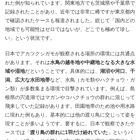
れた例が知られています。関東地方でも茨城県や千葉県で
記録されたことがあり、近年では非常に稀ですが東京都内
で確認されたケースも報道されました。総じて「国内どの
地域でも可能性はゼロではないが、どこでも極めて珍し
い」という状況です。
日本でアカツクシガモが観察される場所の環境には共通点
があります。それは
水鳥の越冬地や中継地となる大きな水
域や湿地
だということです。具体的には、
湖沼や河口、干
潟、広大な水田地帯
など、水鳥（カモ類やハクチョウ・ガ
ン類）が多数集まる環境で目撃されています。例えば、島
根県の宍道湖ではマガンやコハクチョウの群れに混じって
飛来していた記録があります。田園地帯のため池や用水路
に現れた例もあり、基本的には他の渡り鳥に交じって姿を
現すことが多いようです。要するに、日本で観察できたケ
ースでは「
渡り鳥の群れに1羽だけ紛れていた
」というパ