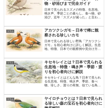
物・砂浴びまで完全ガイド
日本で見られるスズメの特徴、生息地、
鳴き声、季節ごとの暮らし、食べ物、砂
浴び、近年「スズメが減った」と言われ
る理由まで初心者向けにやさしく解説。
身近な野鳥観察に役立つ完全ガイドで
す。
アカツクシガモ – 日本で稀に観
コラム
察される珍しいカモ
日本で見られる珍しい野鳥「アカツクシ
ガモ」を初心者向けに詳しく解説。生息
地、特徴、日本での観察例や見分け方ま
でわかりやすく紹介します。
キセキレイとは？日本で見られる
コラム
生息地・特徴・鳴き声・季節・渡
りを初心者向けに解説
キセキレイとはどんな鳥？日本で見られ
る生息地、特徴、鳴き声、季節、食べ
物、珍しさ、渡りの有無、似ている鳥と
の違いを初心者向けに解説。黄色いお腹
と長い尾が目印の水辺の野鳥をわかりや
すく紹介します。
ヤイロチョウとは？日本で見られ
コラム
る珍しい森の宝石を初心者向けに