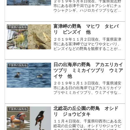
２０１９年５月８日現在、千葉県習志野
市にある谷津干潟ではキアシシギにチュ
ウシャクシギ、ハジロカイツブリなどの
野鳥を観察することができます。
富津岬の野鳥 マヒワ タヒバ
千葉県の探鳥地
リ ビンズイ 他
２０１９年１１月２日現在、千葉県富津
市にある富津岬ではマヒワやタヒバリ、
ビンズイなどの野鳥を観察することがで
きます。
日の出海岸の野鳥 アカエリカイ
千葉県の探鳥地
ツブリ ミミカイツブリ ウミア
イサ 他
２０１９年１月１３日現在、千葉県浦安
市にある日の出海岸ではアカエリカイツ
ブリやミミカイツブリ、ウミアイサなど
の野鳥を観察することができます。
北総花の丘公園の野鳥 オシド
千葉県の探鳥地
リ ジョウビタキ
１１月４日現在、千葉県印西市にある北
総花の丘公園では、オシドリやジョウビ