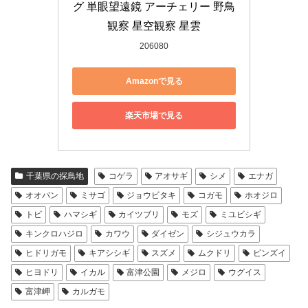
グ 単眼望遠鏡 アーチェリー 野鳥
観察 星空観察 星雲
206080
Amazonで見る
楽天市場で見る
千葉県の探鳥地
コゲラ
アオサギ
シメ
エナガ
オオバン
ミサゴ
ジョウビタキ
コガモ
ホオジロ
トビ
ハマシギ
カイツブリ
モズ
ミユビシギ
キンクロハジロ
カワウ
ダイゼン
シジュウカラ
ヒドリガモ
キアシシギ
スズメ
ムクドリ
ビンズイ
ヒヨドリ
イカル
富津公園
メジロ
ウグイス
富津岬
カルガモ