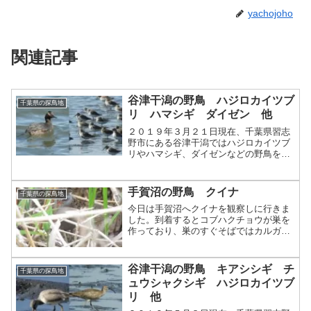
yachojoho
関連記事
谷津干潟の野鳥 ハジロカイツブ
千葉県の探鳥地
リ ハマシギ ダイゼン 他
２０１９年３月２１日現在、千葉県習志
野市にある谷津干潟ではハジロカイツブ
リやハマシギ、ダイゼンなどの野鳥を観
察することができます。
手賀沼の野鳥 クイナ
千葉県の探鳥地
今日は手賀沼へクイナを観察しに行きま
した。到着するとコブハクチョウが巣を
作っており、巣のすぐそばではカルガモ
が様子をうかがっていました。そろそろ
見納めのツグミ。カンムリカイツブリは
まだ残っていました。相変わらず遭遇率
谷津干潟の野鳥 キアシシギ チ
千葉県の探鳥地
の高いモズ。セグロカモメ...
ュウシャクシギ ハジロカイツブ
リ 他