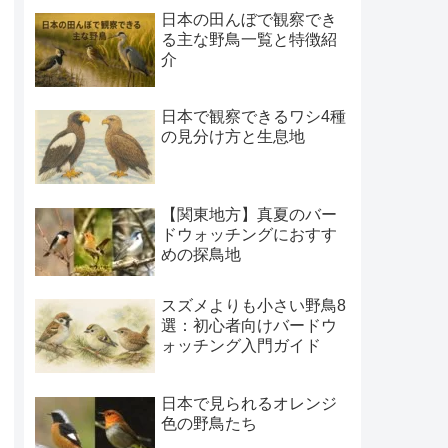
日本の田んぼで観察でき
る主な野鳥一覧と特徴紹
介
日本で観察できるワシ4種
の見分け方と生息地
【関東地方】真夏のバー
ドウォッチングにおすす
めの探鳥地
スズメよりも小さい野鳥8
選：初心者向けバードウ
ォッチング入門ガイド
日本で見られるオレンジ
色の野鳥たち