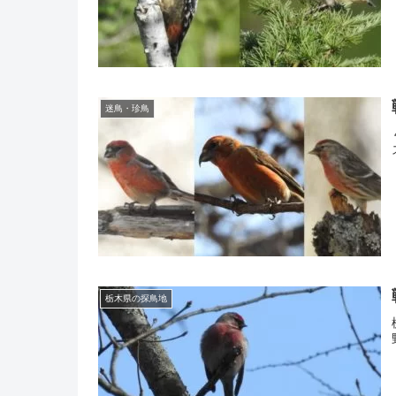
迷鳥・珍鳥
栃木県の探鳥地