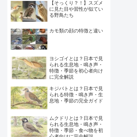
【そっくり？！】スズメ
に見た目や習性が似てい
る野鳥たち
カモ類の顔の特徴と違い
ヨシゴイとは？日本で見
られる生息地・鳴き声・
特徴・季節を初心者向け
に完全解説
キジバトとは？日本で見
られる特徴・鳴き声・生
息地・季節の完全ガイド
ムクドリとは？日本で見
られる生息地・鳴き声・
特徴・季節・食べ物を初
心者向けに完全解説