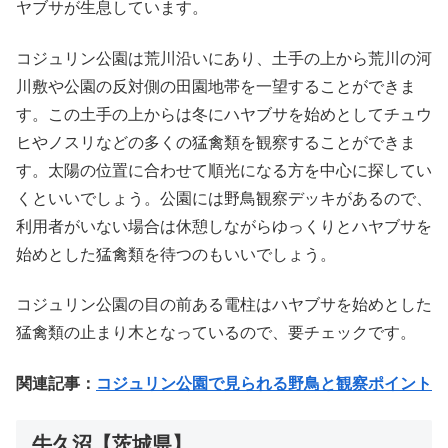
ヤブサが生息しています。
コジュリン公園は荒川沿いにあり、土手の上から荒川の河
川敷や公園の反対側の田園地帯を一望することができま
す。この土手の上からは冬にハヤブサを始めとしてチュウ
ヒやノスリなどの多くの猛禽類を観察することができま
す。太陽の位置に合わせて順光になる方を中心に探してい
くといいでしょう。公園には野鳥観察デッキがあるので、
利用者がいない場合は休憩しながらゆっくりとハヤブサを
始めとした猛禽類を待つのもいいでしょう。
コジュリン公園の目の前ある電柱はハヤブサを始めとした
猛禽類の止まり木となっているので、要チェックです。
関連記事：
コジュリン公園で見られる野鳥と観察ポイント
牛久沼【茨城県】