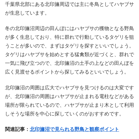
千葉県北部にある北印旛周辺では主に冬鳥としてハヤブサ
が生息しています。
冬の北印旛沼周辺の田んぼにはハヤブサの獲物となる野鳥
が多く生息しており、特に群れで行動しているタゲリを狙
うことが多いので、まずはタゲリを探すといいでしょう。
タゲリはハヤブサを始めとする猛禽類が近づくと、群れで
一気に飛び立つので、北印旛沼の土手の上などの田んぼを
広く見渡せるポイントから探してみるといいでしょう。
北印旛沼の周囲は広大でハヤブサを見つけるのは大変です
が、北印旛沼の周囲はハヤブサが止まれる電柱などがある
場所が限られているので、ハヤブサが止まり木として利用
しそうな場所を中心に探していくのがおすすめです。
関連記事：
北印旛沼で見られる野鳥と観察ポイント