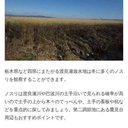
栃木県など四県にまたがる渡良瀬遊水地は冬に多くのノス
リを観察することができます。
ノスリは渡良瀬川や巴波川の土手沿いで見られる確率が高
いので土手の上から木々のてっぺんや、土手の看板や杭な
どを重点的に探してみましょう。第二調節池にある鷹見台
周辺もおすすめポイントです。